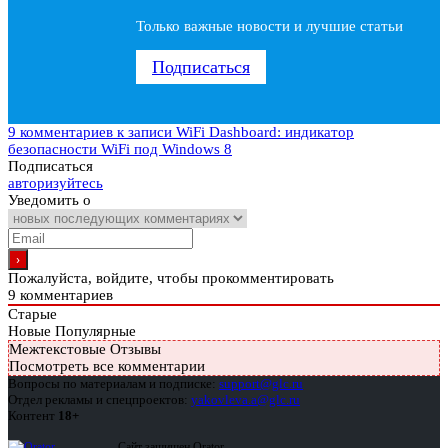
Только важные новости и лучшие статьи
Подписаться
9 комментариев
к записи WiFi Dashboard: индикатор
безопасности WiFi под Windows 8
Подписаться
авторизуйтесь
Уведомить о
Пожалуйста, войдите, чтобы прокомментировать
9
комментариев
Старые
Новые
Популярные
Межтекстовые Отзывы
Посмотреть все комментарии
Вопросы по материалам и подписке:
support@glc.ru
Отдел рекламы и спецпроектов:
yakovleva.a@glc.ru
Контент
18+
Сайт защищен Qrator —