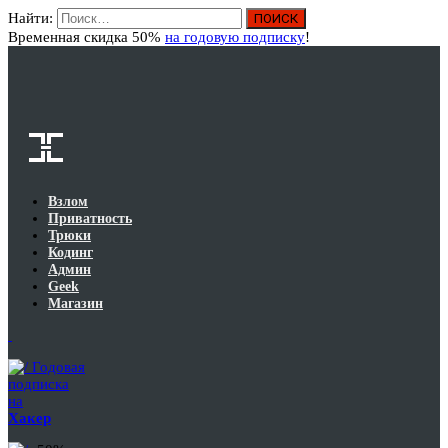
Найти:
Вход
Временная скидка 50%
на годовую подписку
!
Взлом
Приватность
Трюки
Кодинг
Админ
Geek
Магазин
Годовая
подписка
на
Хакер