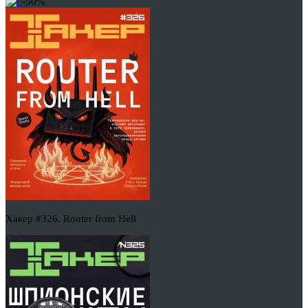
-50%
Хакер #326. Router from Hell