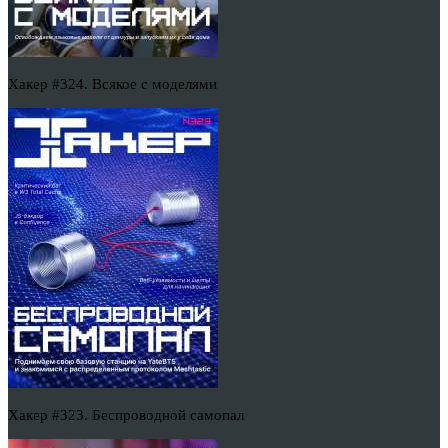
Хакер #324. Всякое с моделями
Хакер #323. Беспроводной самопал