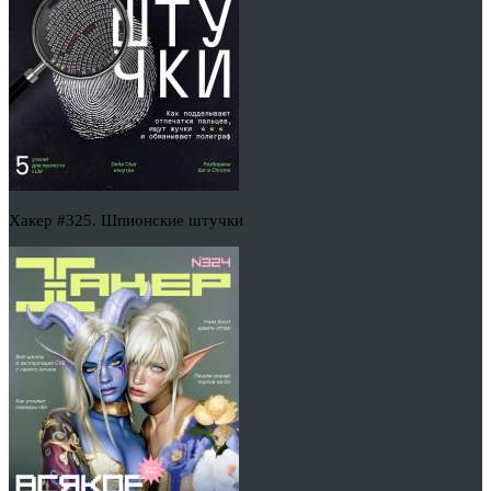
Хакер #325. Шпионские штучки