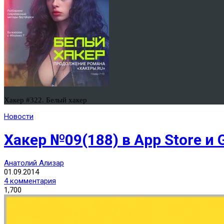
Хакер #322. Белый хакер
Новости
Хакер №09(188) в App Store и G
Анатолий Ализар
01.09.2014
4 комментария
1,700