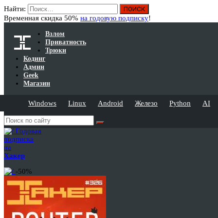
Найти:
Временная скидка 50%
на годовую подписку
!
Взлом
Приватность
Трюки
Кодинг
Админ
Geek
Магазин
Windows
Linux
Android
Железо
Python
AI
Годовая
подписка
на
Хакер
-50%