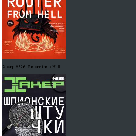
Хакер #326. Router from Hell