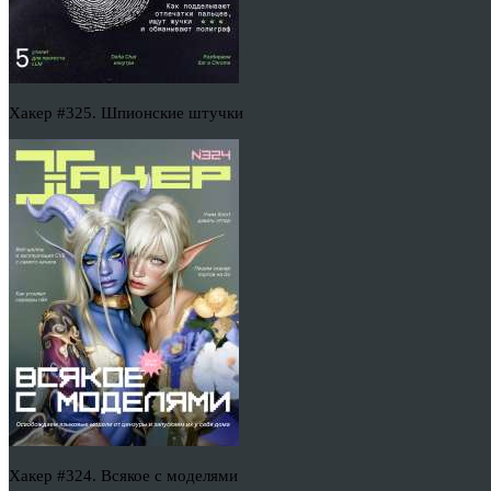
Хакер #325. Шпионские штучки
Хакер #324. Всякое с моделями