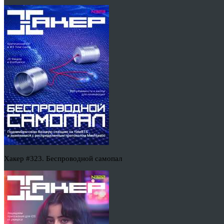
Хакер #323. Беспроводной самопал