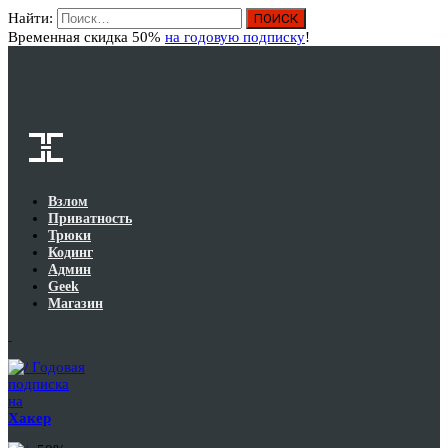
Найти:
Вход
Временная скидка 50%
на годовую подписку
!
Взлом
Приватность
Трюки
Кодинг
Админ
Geek
Магазин
Годовая
подписка
на
Хакер