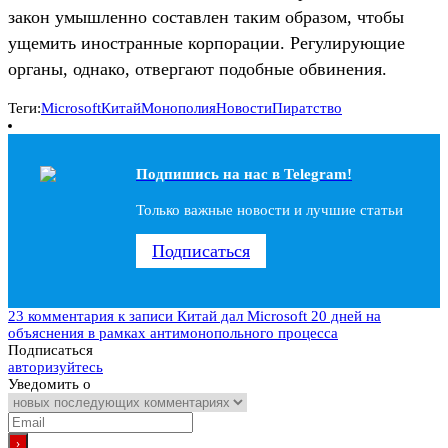
закон умышленно составлен таким образом, чтобы
ущемить иностранные корпорации. Регулирующие
органы, однако, отвергают подобные обвинения.
Теги:
Microsoft
Китай
Монополия
Новости
Пиратство
Подпишись на наc в Telegram!
Только важные новости и лучшие статьи
Подписаться
23 комментария
к записи Китай дал Microsoft 20 дней на
объяснения в рамках антимонопольного процесса
Подписаться
авторизуйтесь
Уведомить о