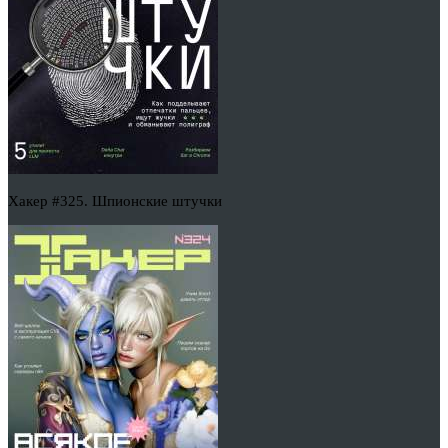
Хакер #325. Шпионские штучки