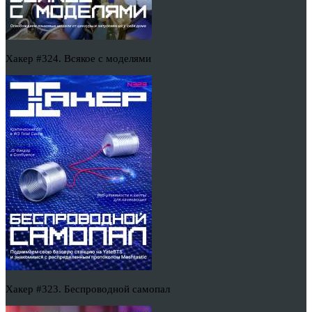
Хакер #324. Всякое с моделями
Хакер #323. Беспроводной самопал