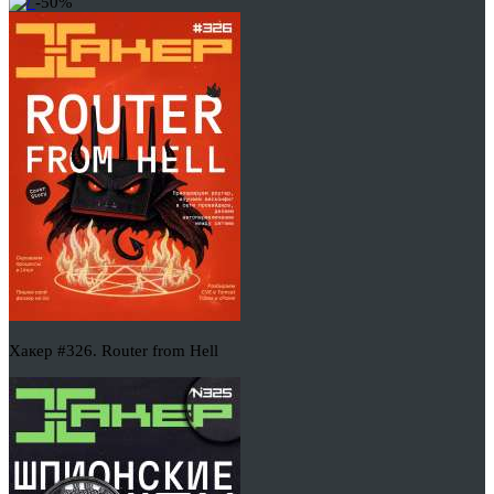
-50%
Хакер #326. Router from Hell