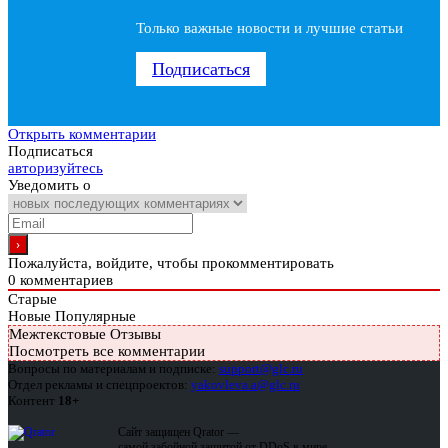
Только важные новости и лучшие статьи
Подписаться
Открыть комментарии
Подписаться
авторизуйтесь
Уведомить о
Пожалуйста, войдите, чтобы прокомментировать
0
комментариев
Старые
Новые
Популярные
Межтекстовые Отзывы
Посмотреть все комментарии
Вопросы по материалам и подписке:
support@glc.ru
Отдел рекламы и спецпроектов:
yakovleva.a@glc.ru
Контент
18+
Сайт защищен Qrator —
самой забойной защитой от DDoS в мире