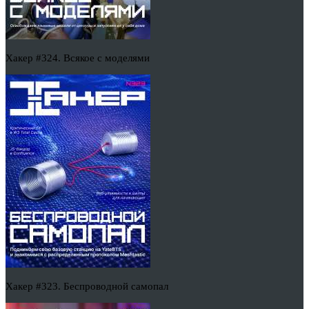
Хакер #324. Всякое с моделями
Хакер #323. Беспроводной самопал