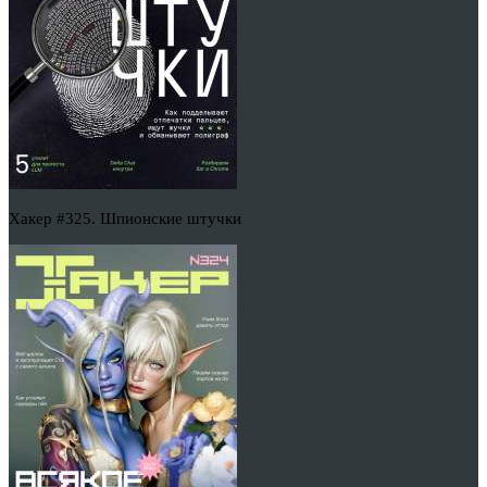
Хакер #325. Шпионские штучки