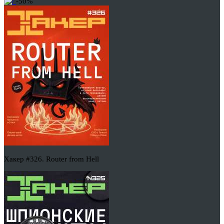
-50%
Хакер #326. Router from Hell