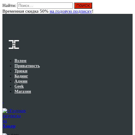
Найти:
Вход
Временная скидка 50%
на годовую подписку
!
Взлом
Приватность
Трюки
Кодинг
Админ
Geek
Магазин
Годовая
подписка
на
Хакер