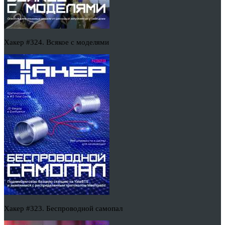
Хакер #324. Всякое с моделями
Хакер #323. Беспроводной самопал