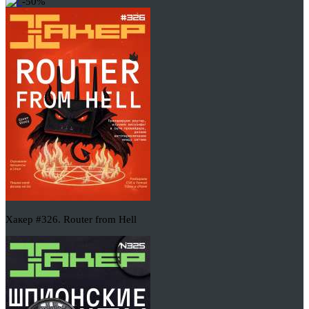
-50%
Хакер #326. Router from Hell