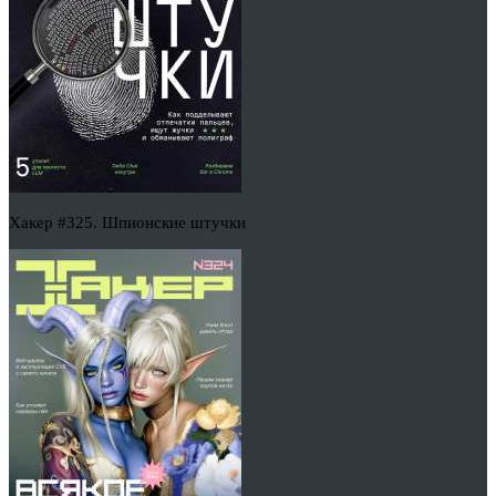
Хакер #325. Шпионские штучки