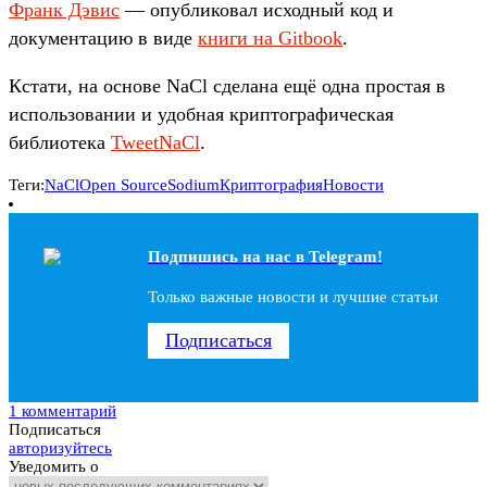
Франк Дэвис
— опубликовал исходный код и
документацию в виде
книги на Gitbook
.
Кстати, на основе NaCl сделана ещё одна простая в
использовании и удобная криптографическая
библиотека
TweetNaCl
.
Теги:
NaCl
Open Source
Sodium
Криптография
Новости
Подпишись на наc в Telegram!
Только важные новости и лучшие статьи
Подписаться
1 комментарий
Подписаться
авторизуйтесь
Уведомить о