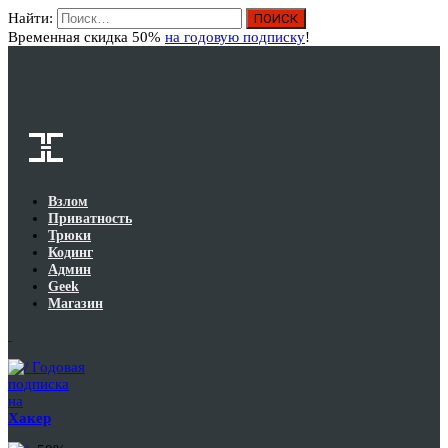
Найти:
Вход
Временная скидка 50%
на годовую подписку
!
Взлом
Приватность
Трюки
Кодинг
Админ
Geek
Магазин
Годовая
подписка
на
Хакер