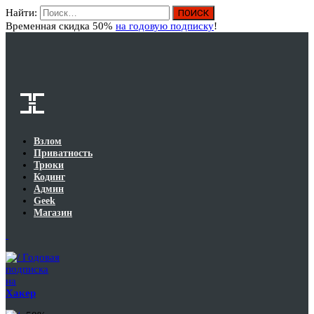
Найти:
Вход
Временная скидка 50%
на годовую подписку
!
Взлом
Приватность
Трюки
Кодинг
Админ
Geek
Магазин
Годовая
подписка
на
Хакер