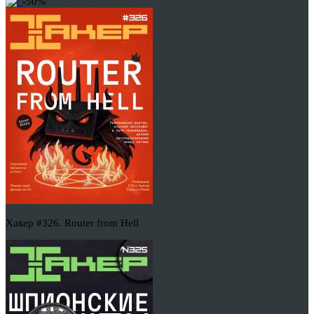
-50%
Хакер #326. Router from Hell