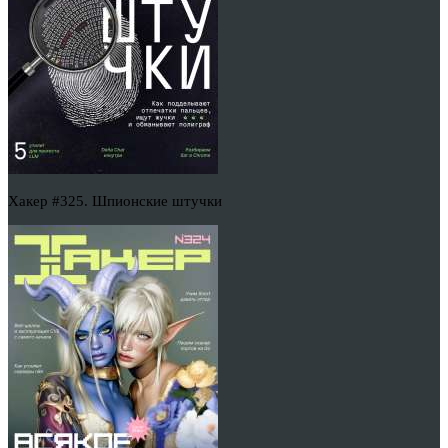
Хакер #325. Шпионские штучки