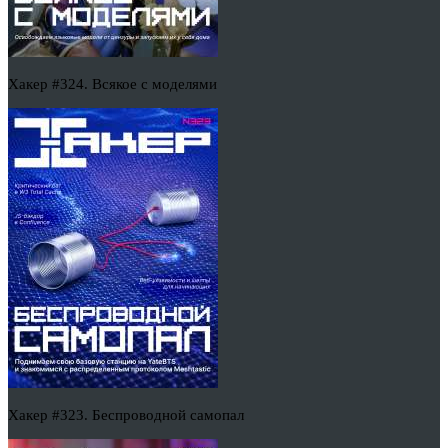
Хакер #324. Всякое с моделями
Хакер #323. Беспроводной самопал