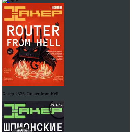
-50%
Хакер #326. Router from Hell