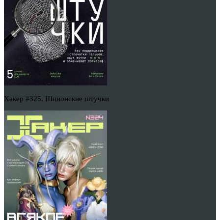
Хакер #325. Шпионские штучки