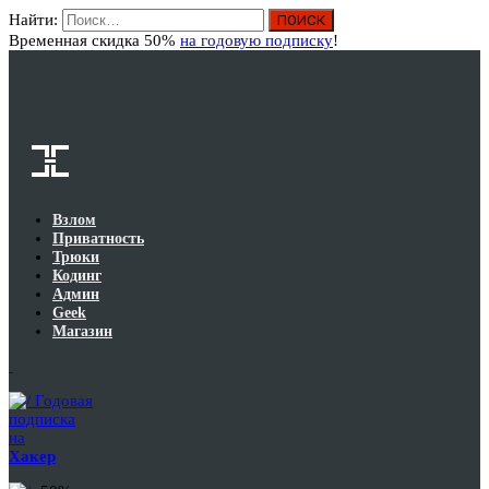
Найти:
Вход
Временная скидка 50%
на годовую подписку
!
Взлом
Приватность
Трюки
Кодинг
Админ
Geek
Магазин
Годовая
подписка
на
Хакер