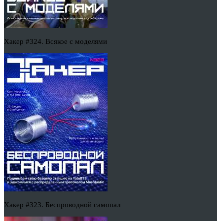
Хакер #324. Всякое с моделями
Хакер #323. Беспроводной самопал