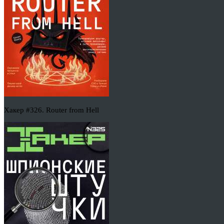
Хакер #326. Router from Hell