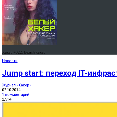
Хакер #322. Белый хакер
Новости
Jump start: переход IT-инфра
Журнал «Хакер»
02.10.2014
1 комментарий
2,514