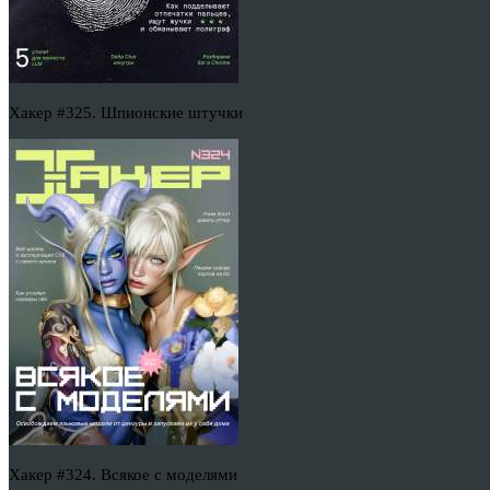
Хакер #325. Шпионские штучки
Хакер #324. Всякое с моделями