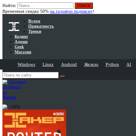
Найти:
Временная скидка 50%
на годовую подписку
!
Взлом
Приватность
Трюки
Кодинг
Админ
Geek
Магазин
Windows
Linux
Android
Железо
Python
AI
Годовая
подписка
на
Хакер
-50%