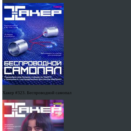
Хакер #323. Беспроводной самопал