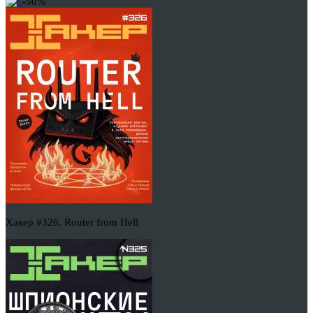
-50%
Хакер #326. Router from Hell