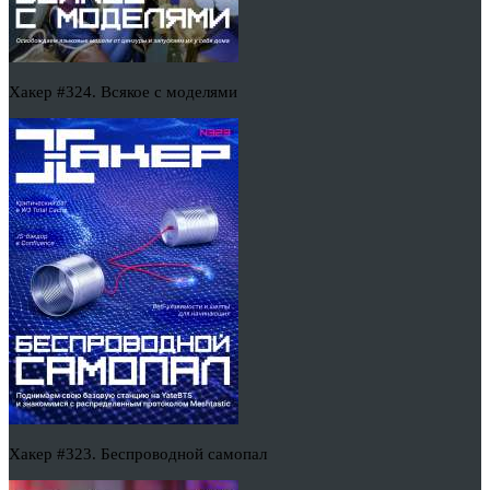
Хакер #324. Всякое с моделями
Хакер #323. Беспроводной самопал