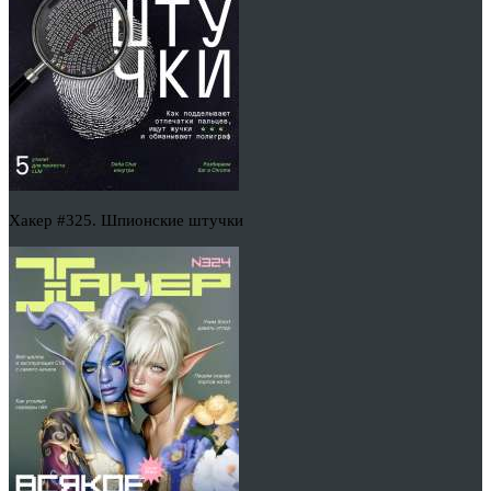
Хакер #325. Шпионские штучки