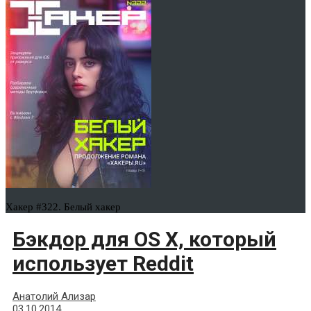
Хакер #322. Белый хакер
Бэкдор для OS X, который
использует Reddit
Анатолий Ализар
03.10.2014