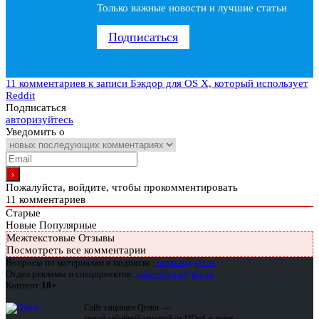
Только важные новости и лучшие статьи
Подписаться
11 комментариев
к записи Бэкдор для OS X, который использует
Reddit
Подписаться
авторизуйтесь
Уведомить о
Пожалуйста, войдите, чтобы прокомментировать
11
комментариев
Старые
Новые
Популярные
Межтекстовые Отзывы
Посмотреть все комментарии
Вопросы по материалам и подписке:
support@glc.ru
Отдел рекламы и спецпроектов:
yakovleva.a@glc.ru
Контент
18+
Сайт защищен Qrator —
самой забойной защитой от DDoS в мире