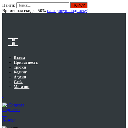
Найти:
Вход
Временная скидка 50%
на годовую подписку
!
Взлом
Приватность
Трюки
Кодинг
Админ
Geek
Магазин
Годовая
подписка
на
Хакер