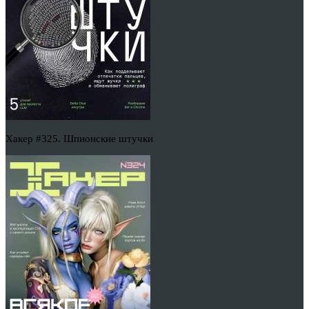
Хакер #325. Шпионские штучки