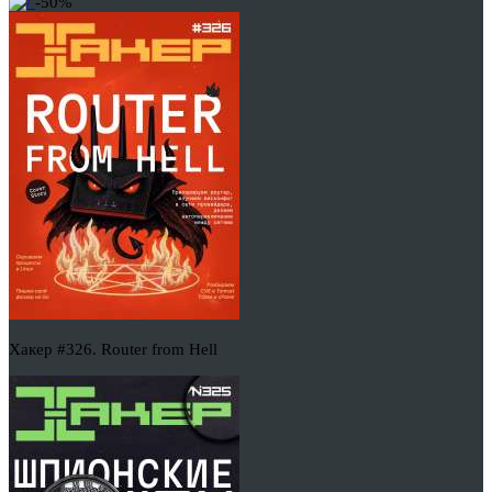
-50%
Хакер #326. Router from Hell