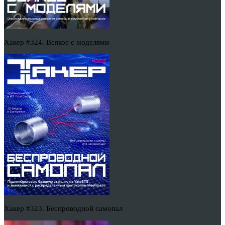
Хакер #324. Всякое с моделями
Хакер #323. Беспроводной самопал