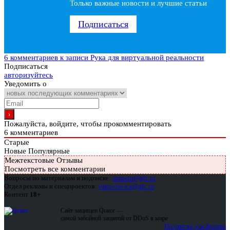
Только важные новости и лучшие статьи
Подписаться
6 комментариев
к записи Рука для виртуальной реальности
Подписаться
авторизуйтесь
Уведомить о
Пожалуйста, войдите, чтобы прокомментировать
6
комментариев
Старые
Новые
Популярные
Межтекстовые Отзывы
Посмотреть все комментарии
Вопросы по материалам и подписке:
support@glc.ru
Отдел рекламы и спецпроектов:
yakovleva.a@glc.ru
Контент
18+
Сайт защищен Qrator —
самой забойной защитой от DDoS в мире
Подписка для физлиц