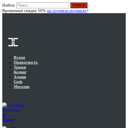
Найти:
Вход
Временная скидка 50%
на годовую подписку
!
Взлом
Приватность
Трюки
Кодинг
Админ
Geek
Магазин
Годовая
подписка
на
Хакер