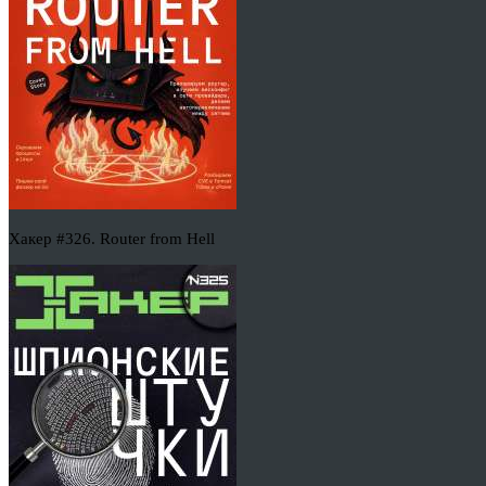
Хакер #326. Router from Hell