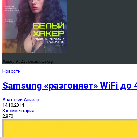
Хакер #322. Белый хакер
Новости
Samsung «разгоняет» WiFi до 4
Анатолий Ализар
14.10.2014
3 комментария
2,870