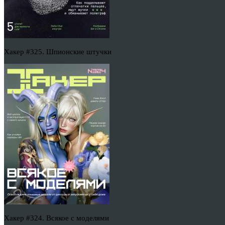
Хакер #325. Шпионские штучки
Хакер #324. Всякое с моделями