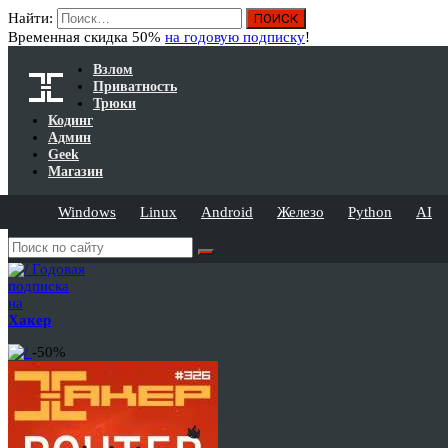
Найти:
Временная скидка 50%
на годовую подписку
!
Взлом
Приватность
Трюки
Кодинг
Админ
Geek
Магазин
Windows
Linux
Android
Железо
Python
AI
Годовая
подписка
на
Хакер
-50%