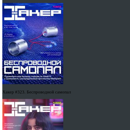
Хакер #323. Беспроводной самопал