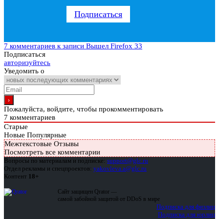
Подписаться
7 комментариев
к записи Вышел Firefox 33
Подписаться
авторизуйтесь
Уведомить о
Пожалуйста, войдите, чтобы прокомментировать
7
комментариев
Старые
Новые
Популярные
Межтекстовые Отзывы
Посмотреть все комментарии
Вопросы по материалам и подписке:
support@glc.ru
Отдел рекламы и спецпроектов:
yakovleva.a@glc.ru
Контент
18+
Сайт защищен Qrator —
самой забойной защитой от DDoS в мире
Подписка для физлиц
Подписка для юрлиц