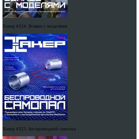
Хакер #324. Всякое с моделями
Хакер #323. Беспроводной самопал