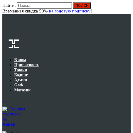
Найти:
Вход
Временная скидка 50%
на годовую подписку
!
Взлом
Приватность
Трюки
Кодинг
Админ
Geek
Магазин
Годовая
подписка
на
Хакер