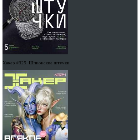
Хакер #325. Шпионские штучки