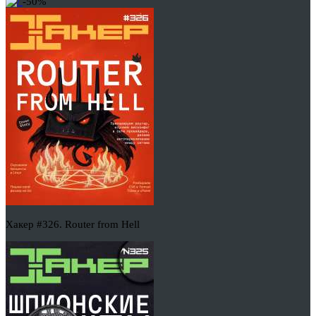
-50%
Хакер #326. Router from Hell