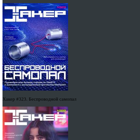
Хакер #323. Беспроводной самопал