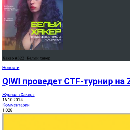
Хакер #322. Белый хакер
Новости
QIWI проведет CTF-турнир на 
Журнал «Хакер»
16.10.2014
Комментарии
1,028