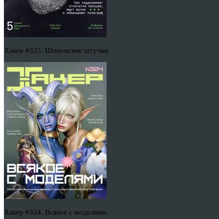
Хакер #325. Шпионские штучки
Хакер #324. Всякое с моделями