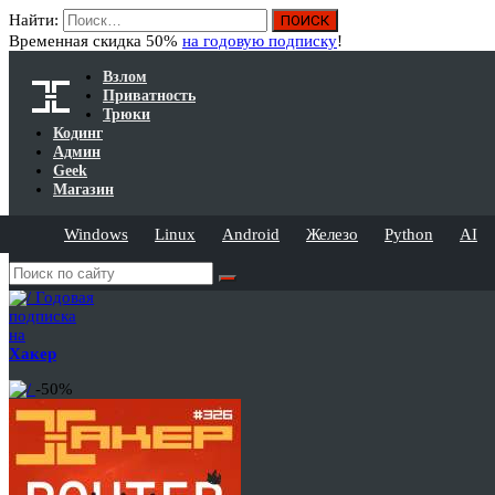
Найти:
Временная скидка 50%
на годовую подписку
!
Взлом
Приватность
Трюки
Кодинг
Админ
Geek
Магазин
Windows
Linux
Android
Железо
Python
AI
Годовая
подписка
на
Хакер
-50%