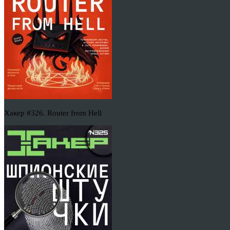
Хакер #326. Router from Hell