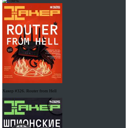
-50%
Хакер #326. Router from Hell