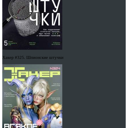
Хакер #325. Шпионские штучки