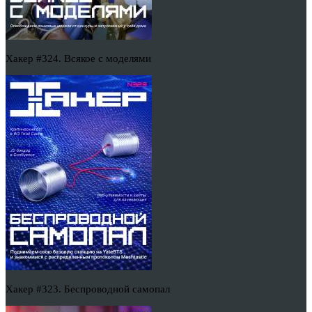
Хакер #324. Всякое с моделями
Хакер #323. Беспроводной самопал