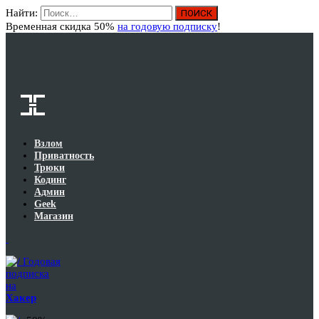
Найти:
Вход
Временная скидка 50%
на годовую подписку
!
Взлом
Приватность
Трюки
Кодинг
Админ
Geek
Магазин
Годовая
подписка
на
Хакер