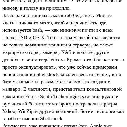
Конечно, двадцать с лишним лет тому назад подобное
никому в голову не приходило.
Здесь важно понимать масштаб бедствия. Мне не
хватит никакого места, чтобы перечислить, где
используется bash, — как минимум почти во всех
Linux, BSD и OS X. То есть под угрозой оказываются
не только домашние машины и серверы, но также
маршрутизаторы, камеры, NAS и многие другие
девайсы с веб-интерфейсом. Кроме того, баг настолько
просто эксплуатировать, что уже сейчас примерами
использования Shellshock завален весь интернет, и на
базе уязвимости, разумеется, возможно создание
малвари. В частности, представители консалтинговой
компании Future South Technologies уже обнаружили
румынский ботнет, от которого пострадали серверы
Yahoo, WinZip и других компаний. Ботнет использовал
в работе именно Shellshock.
Разумеется, уже выпущены патчи (так, Apple уже