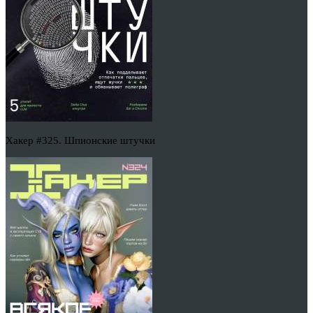
Хакер #325. Шпионские штучки