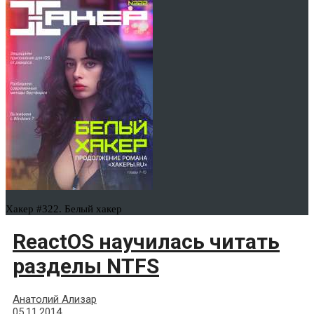
Хакер #322. Белый хакер
ReactOS научилась читать
разделы NTFS
Анатолий Ализар
05.11.2014