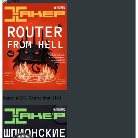
-50%
Хакер #326. Router from Hell