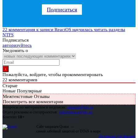
Подписаться
22 комментария
к записи ReactOS научилась читать разделы
NTFS
Подписаться
авторизуйтесь
Уведомить о
Пожалуйста, войдите, чтобы прокомментировать
22
комментариев
Старые
Новые
Популярные
Межтекстовые Отзывы
Посмотреть все комментарии
Вопросы по материалам и подписке:
support@glc.ru
Отдел рекламы и спецпроектов:
yakovleva.a@glc.ru
Контент
18+
Сайт защищен Qrator —
самой забойной защитой от DDoS в мире
Подписка для физлиц