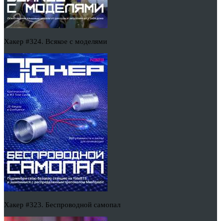
Хакер #324. Всякое с моделями
Хакер #323. Беспроводной самопал