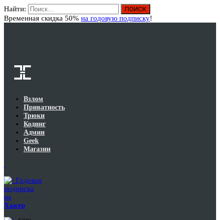
Найти:
Вход
Временная скидка 50%
на годовую подписку
!
Взлом
Приватность
Трюки
Кодинг
Админ
Geek
Магазин
Годовая
подписка
на
Хакер