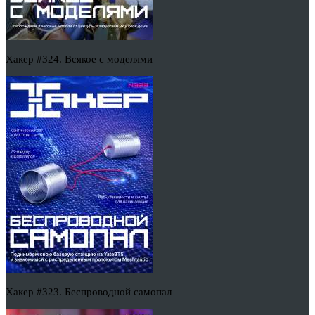
Хакер #324. Всякое с моделями
Хакер #323. Беспроводной самопал