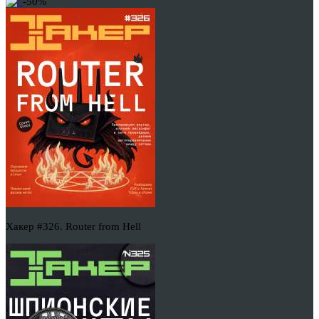
-50%
Хакер #326. Router from Hell