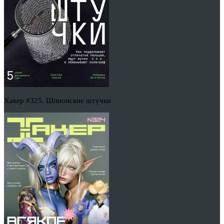
Хакер #325. Шпионские штучки