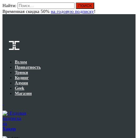
Найти:
Вход
Временная скидка 50%
на годовую подписку
!
Взлом
Приватность
Трюки
Кодинг
Админ
Geek
Магазин
Годовая
подписка
на
Хакер