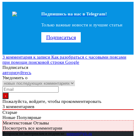
Подпишись на наc в Telegram!
Только важные новости и лучшие статьи
Подписаться
3 комментария
к записи Как разобраться с часовыми поясами
при помощи поисковой строки Google
Подписаться
авторизуйтесь
Уведомить о
Пожалуйста, войдите, чтобы прокомментировать
3
комментариев
Старые
Новые
Популярные
Межтекстовые Отзывы
Посмотреть все комментарии
Вопросы по материалам и подписке:
support@glc.ru