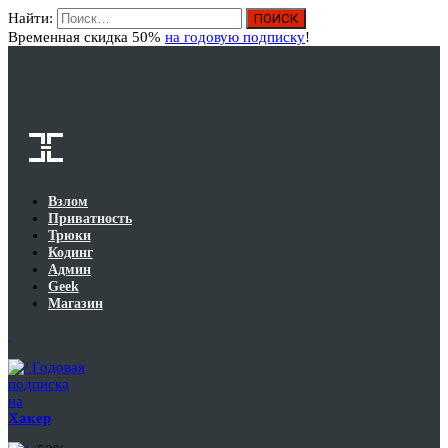
Найти:
Вход
Временная скидка 50%
на годовую подписку
!
Взлом
Приватность
Трюки
Кодинг
Админ
Geek
Магазин
Годовая
подписка
на
Хакер