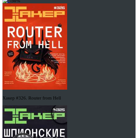
-50%
Хакер #326. Router from Hell