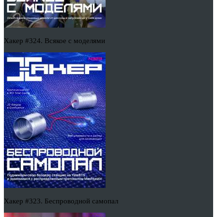
Хакер #324. Всякое с моделями
Хакер #323. Беспроводной самопал