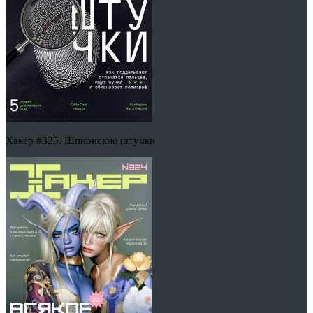
Хакер #325. Шпионские штучки