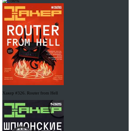
-50%
Хакер #326. Router from Hell