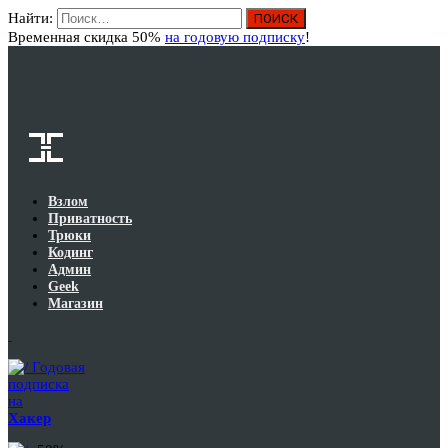
Найти:
Вход
Временная скидка 50%
на годовую подписку
!
Взлом
Приватность
Трюки
Кодинг
Админ
Geek
Магазин
Годовая
подписка
на
Хакер