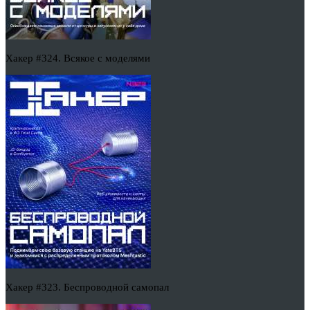
Хакер #324. Всякое с моделями
Хакер #323. Беспроводной самопал