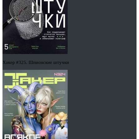
Хакер #325. Шпионские штучки