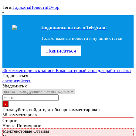
Теги:
Гаджеты
Новости
Юмор
Подпишись на наc в Telegram!
Только важные новости и лучшие статьи
Подписаться
36 комментариев
к записи Компьютерный стол для работы лёжа
Подписаться
авторизуйтесь
Уведомить о
Пожалуйста, войдите, чтобы прокомментировать
36
комментариев
Старые
Новые
Популярные
Межтекстовые Отзывы