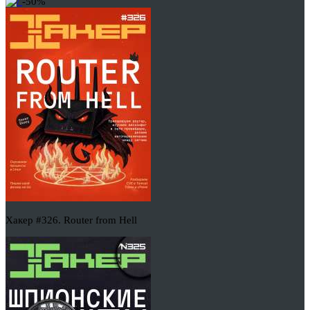
-50%
Хакер #326. Router from Hell