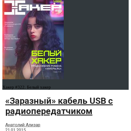
Хакер #322. Белый хакер
«Заразный» кабель USB с
радиопередатчиком
Анатолий Ализар
21.01.2015