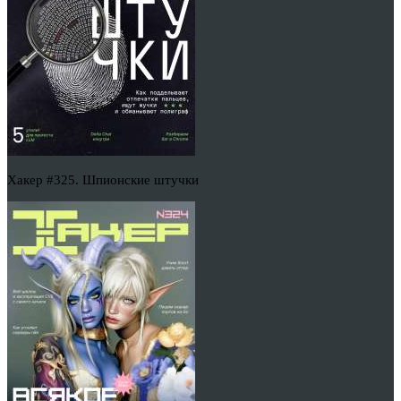
Хакер #325. Шпионские штучки