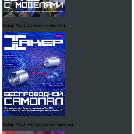
Хакер #324. Всякое с моделями
Хакер #323. Беспроводной самопал