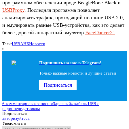
программном обеспечении вроде BeagleBone Black и
USBProxy
. Последняя программа позволяет
анализировать трафик, проходящий по шине USB 2.0,
и эмулировать разные USB-устройства, как это делает
более дорогой аппаратный эмулятор
FaceDancer21
.
Теги:
USB
АНБ
Новости
Подпишись на наc в Telegram!
Только важные новости и лучшие статьи
Подписаться
6 комментариев
к записи «Заразный» кабель USB с
радиопередатчиком
Подписаться
авторизуйтесь
Уведомить о