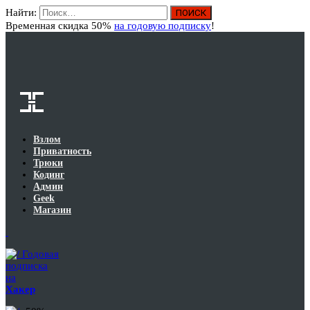
Найти:
Вход
Временная скидка 50%
на годовую подписку
!
Взлом
Приватность
Трюки
Кодинг
Админ
Geek
Магазин
Годовая
подписка
на
Хакер