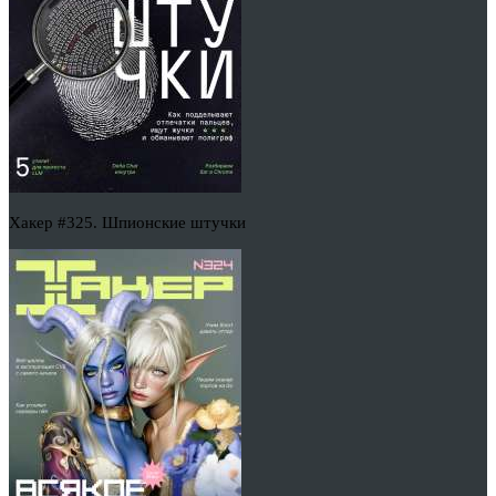
Хакер #325. Шпионские штучки