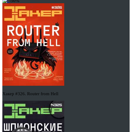
-50%
Хакер #326. Router from Hell