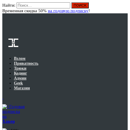
Найти:
Вход
Временная скидка 50%
на годовую подписку
!
Взлом
Приватность
Трюки
Кодинг
Админ
Geek
Магазин
Годовая
подписка
на
Хакер