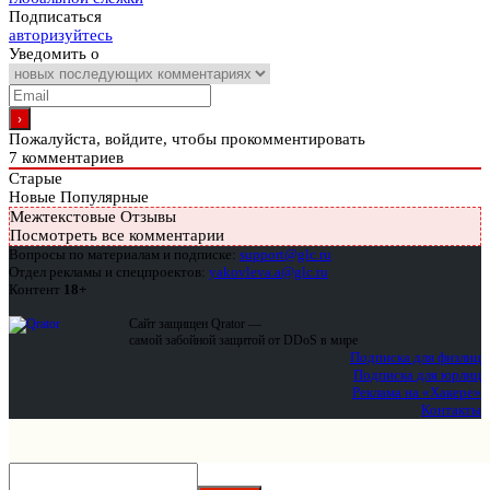
Подписаться
авторизуйтесь
Уведомить о
Пожалуйста, войдите, чтобы прокомментировать
7
комментариев
Старые
Новые
Популярные
Межтекстовые Отзывы
Посмотреть все комментарии
Вопросы по материалам и подписке:
support@glc.ru
Отдел рекламы и спецпроектов:
yakovleva.a@glc.ru
Контент
18+
Сайт защищен Qrator —
самой забойной защитой от DDoS в мире
Подписка для физлиц
Подписка для юрлиц
Реклама на «Хакере»
Контакты