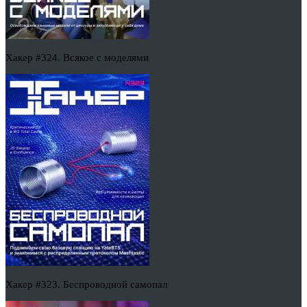
Хакер #324. Всякое с моделями
Хакер #323. Беспроводной самопал