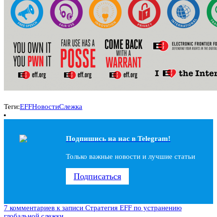
Теги:
EFF
Новости
Слежка
Подпишись на наc в Telegram!
Только важные новости и лучшие статьи
Подписаться
7 комментариев
к записи Стратегия EFF по устранению
глобальной слежки