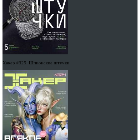
Хакер #325. Шпионские штучки