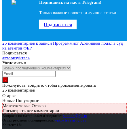
Подпишись на наc в Telegram!
Только важные новости и лучшие статьи
Подписаться
25 комментариев
к записи Программист Алейников подал в суд
на агентов ФБР
Подписаться
авторизуйтесь
Уведомить о
Пожалуйста, войдите, чтобы прокомментировать
25
комментариев
Старые
Новые
Популярные
Межтекстовые Отзывы
Посмотреть все комментарии
Вопросы по материалам и подписке:
support@glc.ru
Отдел рекламы и спецпроектов:
yakovleva.a@glc.ru
Контент
18+