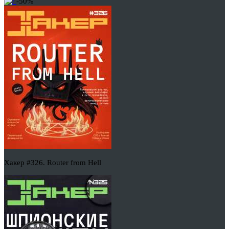
-50%
Хакер #326. Router from Hell