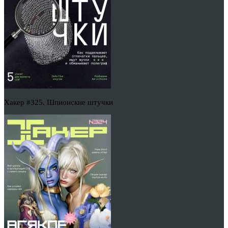
Хакер #325. Шпионские штучки