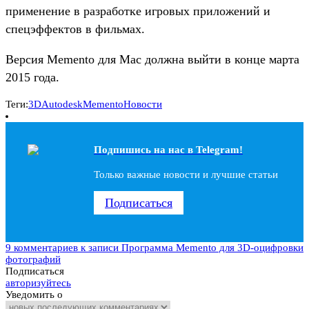
применение в разработке игровых приложений и
спецэффектов в фильмах.
Версия Memento для Mac должна выйти в конце марта
2015 года.
Теги:
3D
Autodesk
Memento
Новости
Подпишись на наc в Telegram!
Только важные новости и лучшие статьи
Подписаться
9 комментариев
к записи Программа Memento для 3D-оцифровки
фотографий
Подписаться
авторизуйтесь
Уведомить о