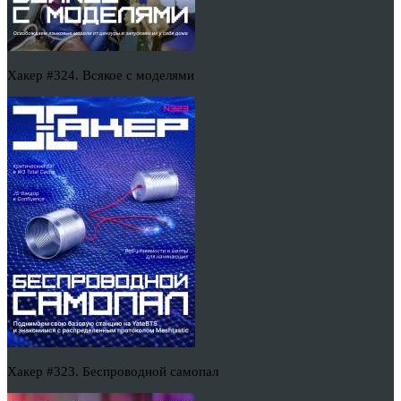
Хакер #324. Всякое с моделями
Хакер #323. Беспроводной самопал