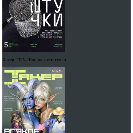
Хакер #325. Шпионские штучки