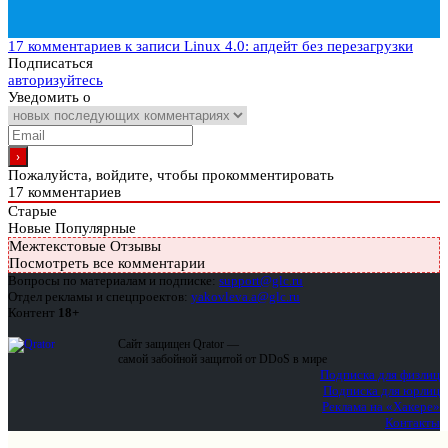
17 комментариев
к записи Linux 4.0: апдейт без перезагрузки
Подписаться
авторизуйтесь
Уведомить о
Пожалуйста, войдите, чтобы прокомментировать
17
комментариев
Старые
Новые
Популярные
Межтекстовые Отзывы
Посмотреть все комментарии
Вопросы по материалам и подписке:
support@glc.ru
Отдел рекламы и спецпроектов:
yakovleva.a@glc.ru
Контент
18+
Сайт защищен Qrator —
самой забойной защитой от DDoS в мире
Подписка для физлиц
Подписка для юрлиц
Реклама на «Хакере»
Контакты