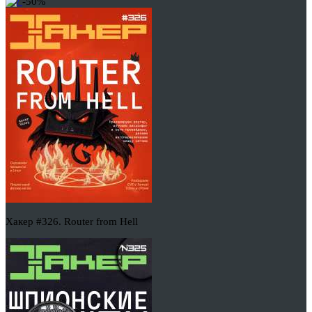
-50%
Хакер #326. Router from Hell