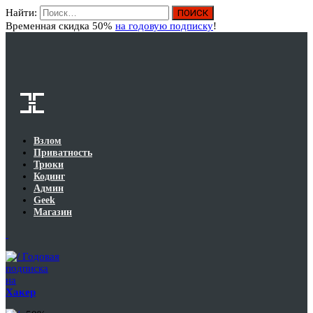
Найти:
Вход
Временная скидка 50%
на годовую подписку
!
Взлом
Приватность
Трюки
Кодинг
Админ
Geek
Магазин
Годовая
подписка
на
Хакер