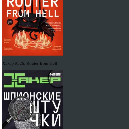
Хакер #326. Router from Hell