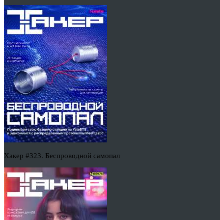
Хакер #323. Беспроводной самопал