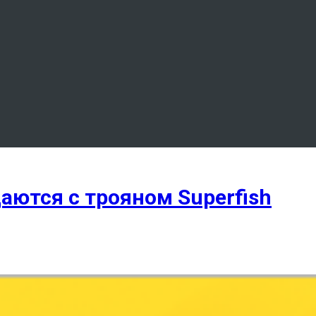
аются с трояном Superfish