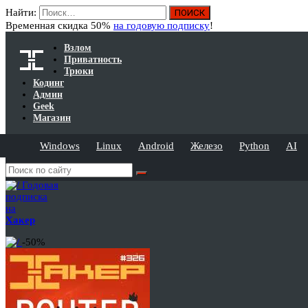
Найти:
Временная скидка 50%
на годовую подписку
!
Взлом
Приватность
Трюки
Кодинг
Админ
Geek
Магазин
Windows
Linux
Android
Железо
Python
AI
Годовая
подписка
на
Хакер
-50%