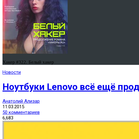
Хакер #322. Белый хакер
Новости
Ноутбуки Lenovo всё ещё прод
Анатолий Ализар
11.03.2015
50 комментариев
6,683