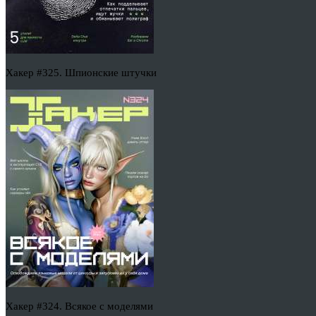
Хакер #325. Шпионские штучки
Хакер #324. Всякое с моделями