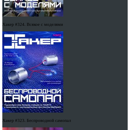
Хакер #324. Всякое с моделями
Хакер #323. Беспроводной самопал