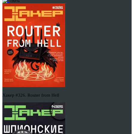
-50%
Хакер #326. Router from Hell