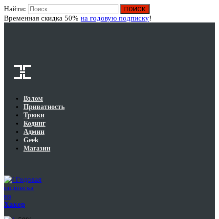
Найти:
Вход
Временная скидка 50%
на годовую подписку
!
Взлом
Приватность
Трюки
Кодинг
Админ
Geek
Магазин
Годовая
подписка
на
Хакер