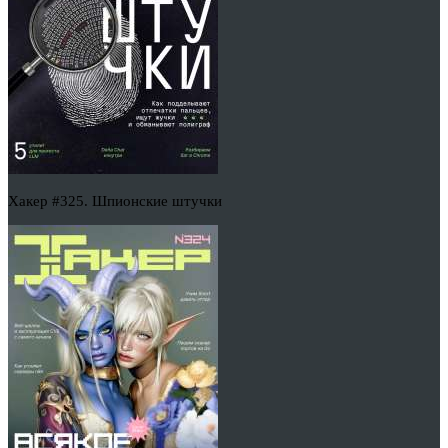
Хакер #325. Шпионские штучки