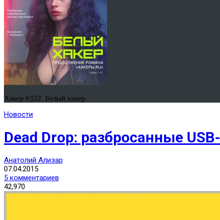
Хакер #322. Белый хакер
Новости
Dead Drop: разбросанные USB
Анатолий Ализар
07.04.2015
5 комментариев
42,970