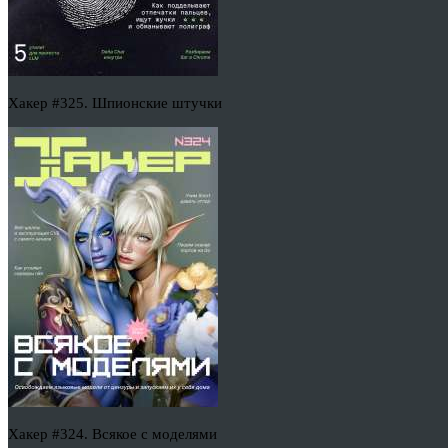
Хакер #325. Шпионские штучки
Хакер #324. Всякое с моделями