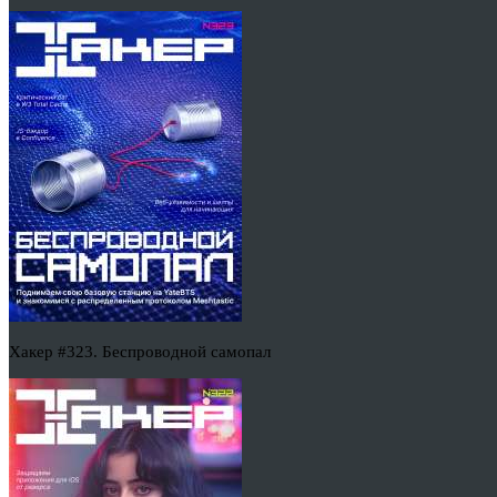
Хакер #323. Беспроводной самопал