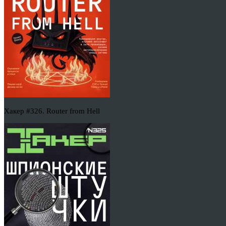
Хакер #326. Router from Hell