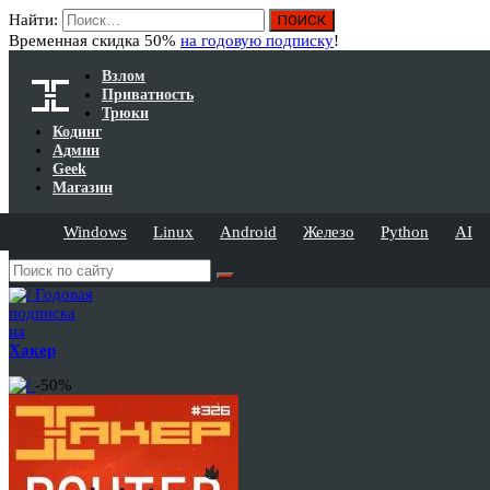
Найти:
Временная скидка 50%
на годовую подписку
!
Взлом
Приватность
Трюки
Кодинг
Админ
Geek
Магазин
Windows
Linux
Android
Железо
Python
AI
Годовая
подписка
на
Хакер
-50%