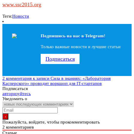
www.ssc2015.org
Теги:
Новости
Подпишись на наc в Telegram!
Только важные новости и лучшие статьи
Подписаться
2 комментария
к записи Сила в знаниях: «Лаборатория
Касперского» проводит воркшоп для IT-стартапов
Подписаться
авторизуйтесь
Уведомить о
Пожалуйста, войдите, чтобы прокомментировать
2
комментариев
Старые