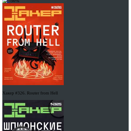
-50%
Хакер #326. Router from Hell