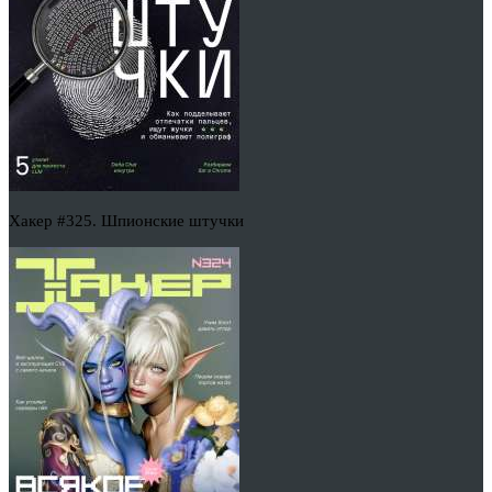
Хакер #325. Шпионские штучки