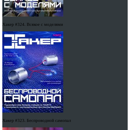
Хакер #324. Всякое с моделями
Хакер #323. Беспроводной самопал