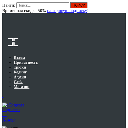
Найти:
Вход
Временная скидка 50%
на годовую подписку
!
Взлом
Приватность
Трюки
Кодинг
Админ
Geek
Магазин
Годовая
подписка
на
Хакер