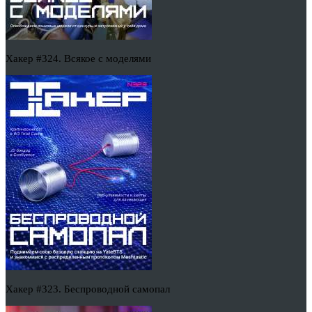
Хакер #324. Всякое с моделями
Хакер #323. Беспроводной самопал