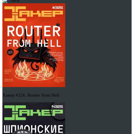
-50%
Хакер #326. Router from Hell