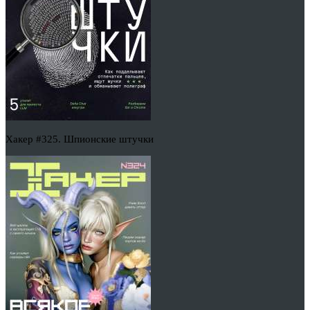
Хакер #325. Шпионские штучки