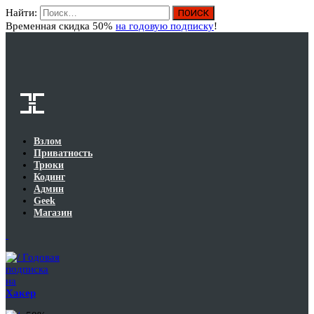
Найти:
Вход
Временная скидка 50%
на годовую подписку
!
Взлом
Приватность
Трюки
Кодинг
Админ
Geek
Магазин
Годовая
подписка
на
Хакер