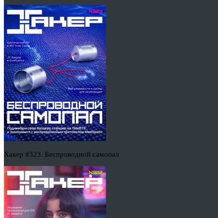
Хакер #323. Беспроводной самопал