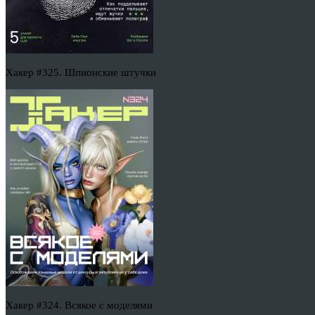
Хакер #325. Шпионские штучки
Хакер #324. Всякое с моделями