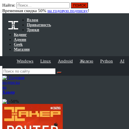
Найти:
Временная скидка 50%
на годовую подписку
!
Взлом
Приватность
Трюки
Кодинг
Админ
Geek
Магазин
Windows
Linux
Android
Железо
Python
AI
Годовая
подписка
на
Хакер
-50%