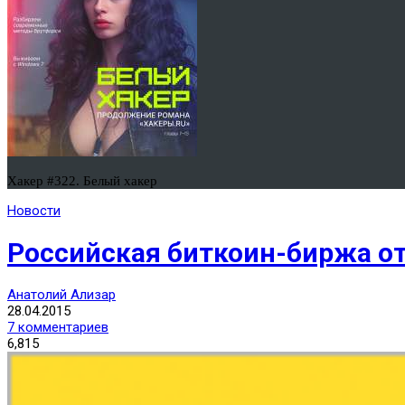
Хакер #322. Белый хакер
Новости
Российская биткоин-биржа о
Анатолий Ализар
28.04.2015
7 комментариев
6,815