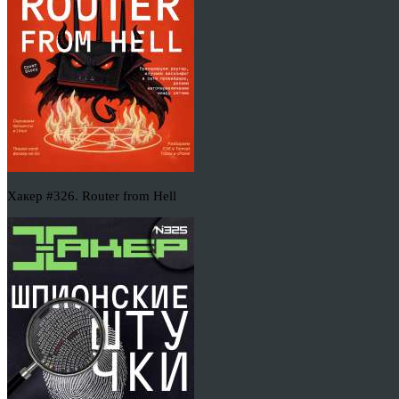
Хакер #326. Router from Hell