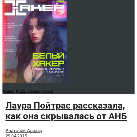
Хакер #322. Белый хакер
Лаура Пойтрас рассказала,
как она скрывалась от АНБ
Анатолий Ализар
29.04.2015