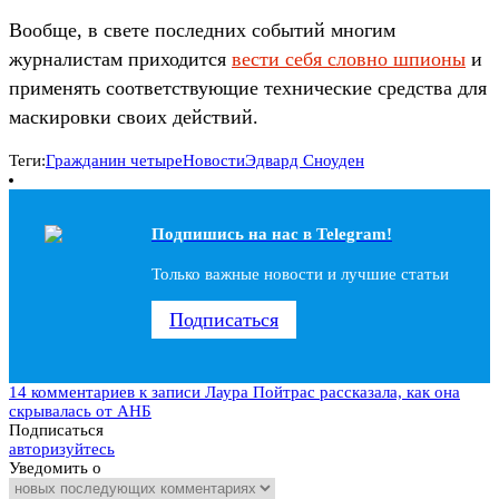
Вообще, в свете последних событий многим
журналистам приходится
вести себя словно шпионы
и
применять соответствующие технические средства для
маскировки своих действий.
Теги:
Гражданин четыре
Новости
Эдвард Сноуден
Подпишись на наc в Telegram!
Только важные новости и лучшие статьи
Подписаться
14 комментариев
к записи Лаура Пойтрас рассказала, как она
скрывалась от АНБ
Подписаться
авторизуйтесь
Уведомить о