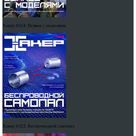
Хакер #324. Всякое с моделями
Хакер #323. Беспроводной самопал