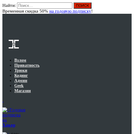
Найти:
Вход
Временная скидка 50%
на годовую подписку
!
Взлом
Приватность
Трюки
Кодинг
Админ
Geek
Магазин
Годовая
подписка
на
Хакер