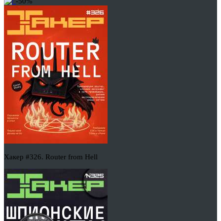
-50%
Хакер #326. Router from Hell