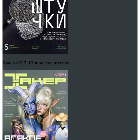
Хакер #325. Шпионские штучки