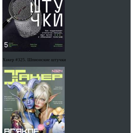
Хакер #325. Шпионские штучки