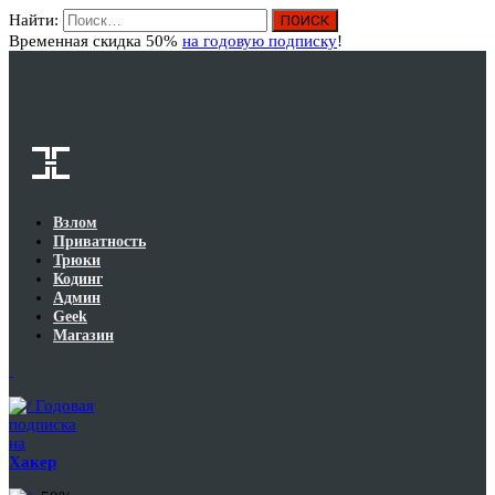
Найти:
Вход
Временная скидка 50%
на годовую подписку
!
Взлом
Приватность
Трюки
Кодинг
Админ
Geek
Магазин
Годовая
подписка
на
Хакер