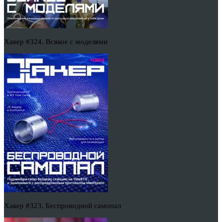
Хакер #324. Всякое с моделями
Хакер #323. Беспроводной самопал