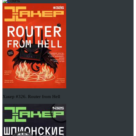
-50%
Хакер #326. Router from Hell