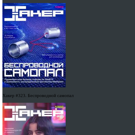
Хакер #323. Беспроводной самопал