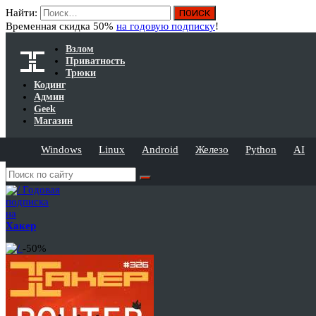
Найти:
Временная скидка 50%
на годовую подписку
!
Взлом
Приватность
Трюки
Кодинг
Админ
Geek
Магазин
Windows
Linux
Android
Железо
Python
AI
Годовая
подписка
на
Хакер
-50%