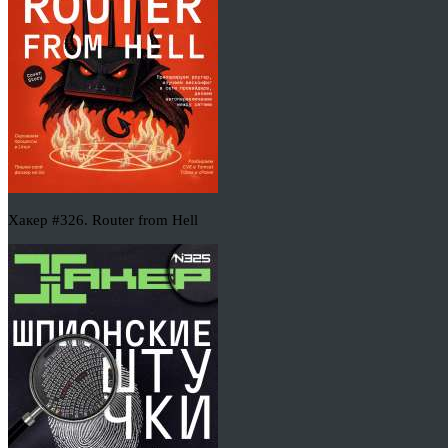
Хакер #326. Router from Hell