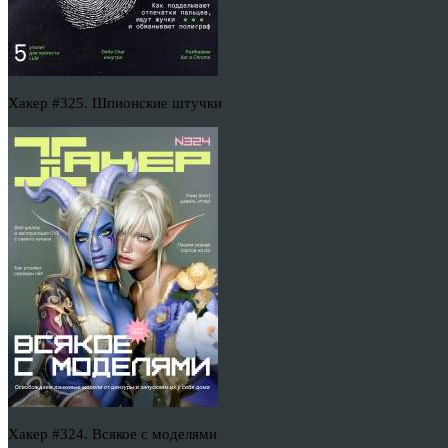
Хакер #325. Шпионские штучки
Хакер #324. Всякое с моделями