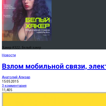
Хакер #322. Белый хакер
Новости
Взлом мобильной связи, эле
Анатолий Ализар
15.05.2015
3 комментария
11,405