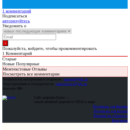
1 комментарий
Подписаться
авторизуйтесь
Уведомить о
Пожалуйста, войдите, чтобы прокомментировать
1
Комментарий
Старые
Новые
Популярные
Межтекстовые Отзывы
Посмотреть все комментарии
Вопросы по материалам и подписке:
support@glc.ru
Отдел рекламы и спецпроектов:
yakovleva.a@glc.ru
Контент
18+
Сайт защищен Qrator —
самой забойной защитой от DDoS в мире
Подписка для физлиц
Подписка для юрлиц
Реклама на «Хакере»
Контакты