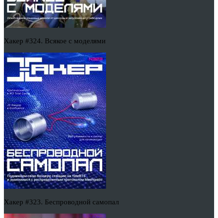
Хакер #324. Всякое с моделями
Хакер #323. Беспроводной самопал