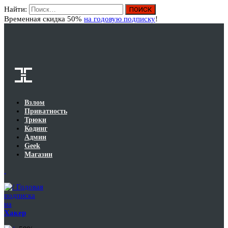
Найти:
Вход
Временная скидка 50%
на годовую подписку
!
Взлом
Приватность
Трюки
Кодинг
Админ
Geek
Магазин
Годовая
подписка
на
Хакер