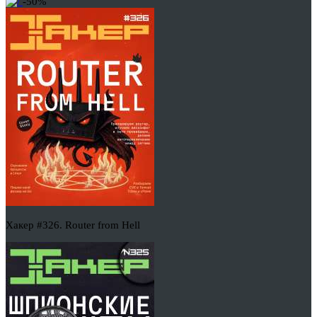
-50%
Хакер #326. Router from Hell