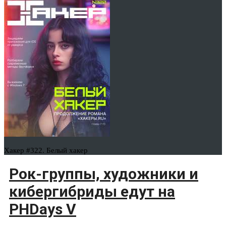
Хакер #322. Белый хакер
Рок-группы, художники и
кибергибриды едут на
PHDays V