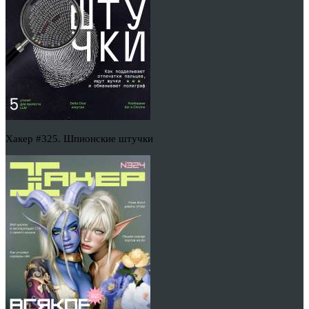
Хакер #325. Шпионские штучки