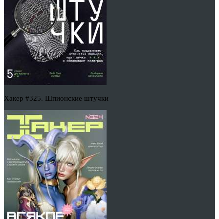
Хакер #325. Шпионские штучки