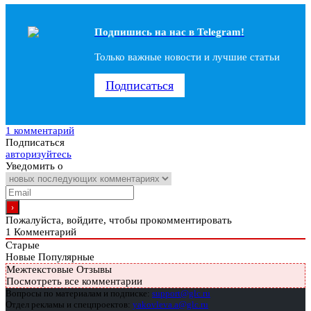
Подпишись на наc в Telegram!
Только важные новости и лучшие статьи
Подписаться
1 комментарий
Подписаться
авторизуйтесь
Уведомить о
Пожалуйста, войдите, чтобы прокомментировать
1
Комментарий
Старые
Новые
Популярные
Межтекстовые Отзывы
Посмотреть все комментарии
Вопросы по материалам и подписке:
support@glc.ru
Отдел рекламы и спецпроектов:
yakovleva.a@glc.ru