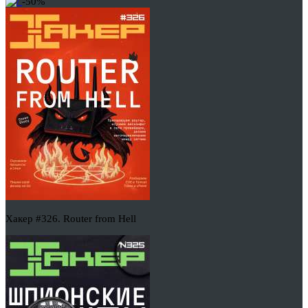
-50%
Хакер #326. Router from Hell