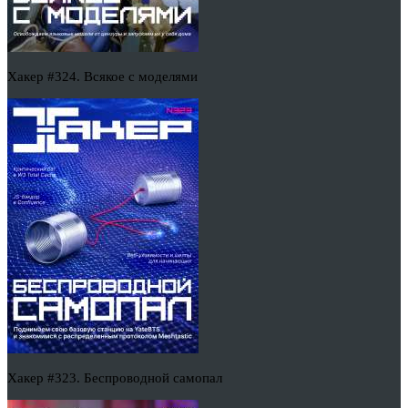
Хакер #324. Всякое с моделями
Хакер #323. Беспроводной самопал