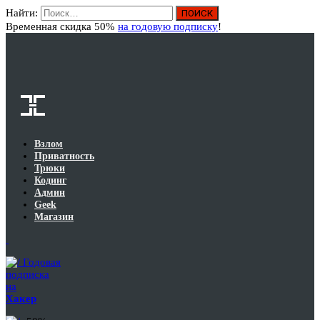
Найти:
Вход
Временная скидка 50%
на годовую подписку
!
Взлом
Приватность
Трюки
Кодинг
Админ
Geek
Магазин
Годовая
подписка
на
Хакер