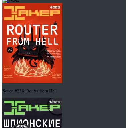
-50%
Хакер #326. Router from Hell