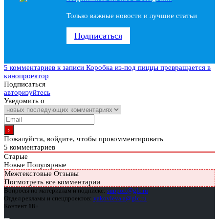
Только важные новости и лучшие статьи
Подписаться
5 комментариев
к записи Коробка из-под пиццы превращается в
кинопроектор
Подписаться
авторизуйтесь
Уведомить о
Пожалуйста, войдите, чтобы прокомментировать
5
комментариев
Старые
Новые
Популярные
Межтекстовые Отзывы
Посмотреть все комментарии
Вопросы по материалам и подписке:
support@glc.ru
Отдел рекламы и спецпроектов:
yakovleva.a@glc.ru
Контент
18+