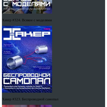
Хакер #324. Всякое с моделями
Хакер #323. Беспроводной самопал