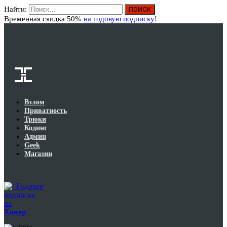
Найти:
Вход
Временная скидка 50%
на годовую подписку
!
Взлом
Приватность
Трюки
Кодинг
Админ
Geek
Магазин
Годовая
подписка
на
Хакер