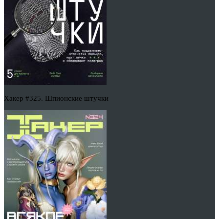
Хакер #325. Шпионские штучки