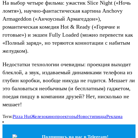
На выбор четыре фильма: ужастик Slice Night («Ночь
ломтя»), научно-фантастическая картина Anchovy
Armageddon («Анчоусный Армагеддон»),
романтическая комедия Hot & Ready («Горячие и
готовые») и экшен Fully Loaded (можно перевести как
«Полный заряд», но теряются коннотации с набитым
желудком).
Недостатки технологии очевидны: проекция выходит
блеклой, а звук, издаваемый динамиками телефона из
глубин коробки, вообще никуда не годится. Мешает ли
это баловаться необычным (и бесплатным) гаджетом,
поедая пиццу в компании друзей? Нет, нисколько не
мешает!
Теги:
Pizza Hut
Железо
кинопроекторы
Новости
пицца
Реклама
Подпишись на наc в Telegram!