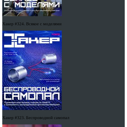
Хакер #324. Всякое с моделями
Хакер #323. Беспроводной самопал