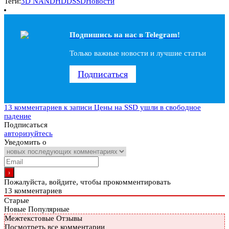
Теги:
3D NAND
HDD
SSD
Новости
Подпишись на наc в Telegram!
Только важные новости и лучшие статьи
Подписаться
13 комментариев
к записи Цены на SSD ушли в свободное
падение
Подписаться
авторизуйтесь
Уведомить о
Пожалуйста, войдите, чтобы прокомментировать
13
комментариев
Старые
Новые
Популярные
Межтекстовые Отзывы
Посмотреть все комментарии