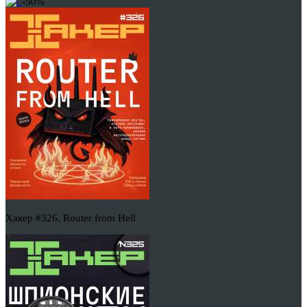
-50%
Хакер #326. Router from Hell