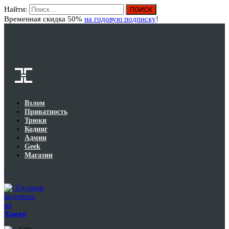
Найти:
Вход
Временная скидка 50%
на годовую подписку
!
Взлом
Приватность
Трюки
Кодинг
Админ
Geek
Магазин
Годовая
подписка
на
Хакер