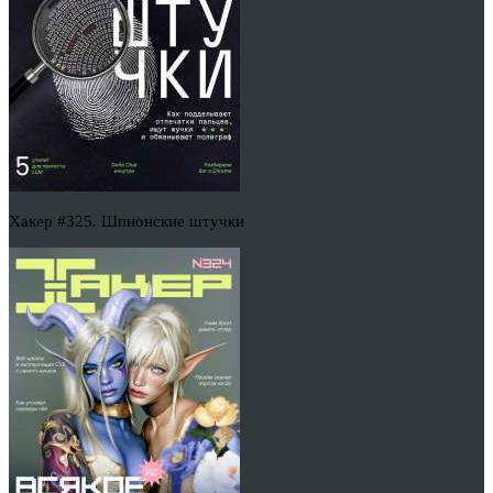
Хакер #325. Шпионские штучки