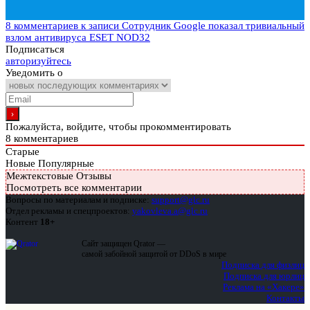
8 комментариев
к записи Сотрудник Google показал тривиальный
взлом антивируса ESET NOD32
Подписаться
авторизуйтесь
Уведомить о
Пожалуйста, войдите, чтобы прокомментировать
8
комментариев
Старые
Новые
Популярные
Межтекстовые Отзывы
Посмотреть все комментарии
Вопросы по материалам и подписке:
support@glc.ru
Отдел рекламы и спецпроектов:
yakovleva.a@glc.ru
Контент
18+
Сайт защищен Qrator —
самой забойной защитой от DDoS в мире
Подписка для физлиц
Подписка для юрлиц
Реклама на «Хакере»
Контакты