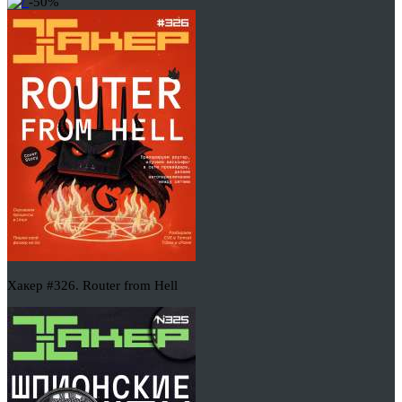
-50%
Хакер #326. Router from Hell