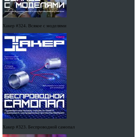
Хакер #324. Всякое с моделями
Хакер #323. Беспроводной самопал