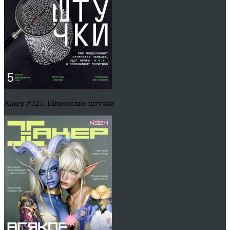
Хакер #325. Шпионские штучки