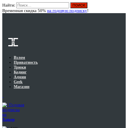
Найти:
Вход
Временная скидка 50%
на годовую подписку
!
Взлом
Приватность
Трюки
Кодинг
Админ
Geek
Магазин
Годовая
подписка
на
Хакер