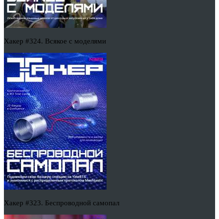
Хакер #324. Всякое с моделями
Хакер #323. Беспроводной самопал