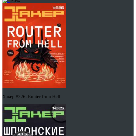
-50%
Хакер #326. Router from Hell