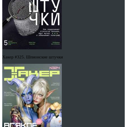
Хакер #325. Шпионские штучки