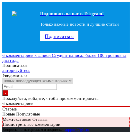
Подпишись на наc в Telegram!
Только важные новости и лучшие статьи
Подписаться
6 комментариев
к записи Студент написал более 100 троянов за
два года
Подписаться
авторизуйтесь
Уведомить о
Пожалуйста, войдите, чтобы прокомментировать
6
комментариев
Старые
Новые
Популярные
Межтекстовые Отзывы
Посмотреть все комментарии
Вопросы по материалам и подписке:
support@glc.ru