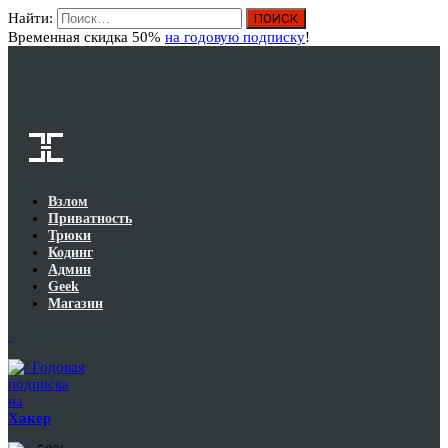
Найти:
Вход
Временная скидка 50%
на годовую подписку
!
Взлом
Приватность
Трюки
Кодинг
Админ
Geek
Магазин
Годовая
подписка
на
Хакер