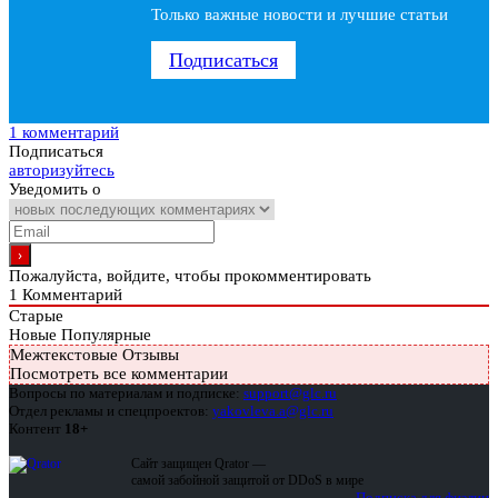
Только важные новости и лучшие статьи
Подписаться
1 комментарий
Подписаться
авторизуйтесь
Уведомить о
Пожалуйста, войдите, чтобы прокомментировать
1
Комментарий
Старые
Новые
Популярные
Межтекстовые Отзывы
Посмотреть все комментарии
Вопросы по материалам и подписке:
support@glc.ru
Отдел рекламы и спецпроектов:
yakovleva.a@glc.ru
Контент
18+
Сайт защищен Qrator —
самой забойной защитой от DDoS в мире
Подписка для физлиц