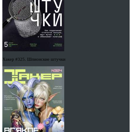
Хакер #325. Шпионские штучки