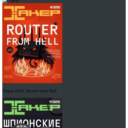
-50%
Хакер #326. Router from Hell