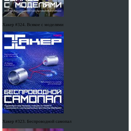
Хакер #324. Всякое с моделями
Хакер #323. Беспроводной самопал