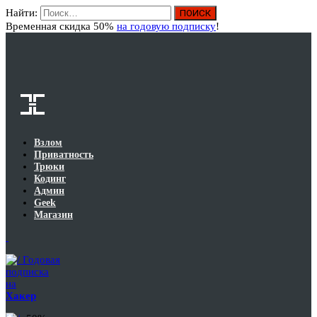
Найти:
Вход
Временная скидка 50%
на годовую подписку
!
Взлом
Приватность
Трюки
Кодинг
Админ
Geek
Магазин
Годовая
подписка
на
Хакер