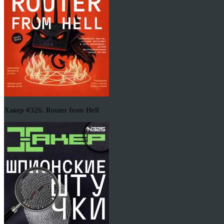
Хакер #326. Router from Hell