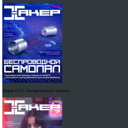
Хакер #323. Беспроводной самопал