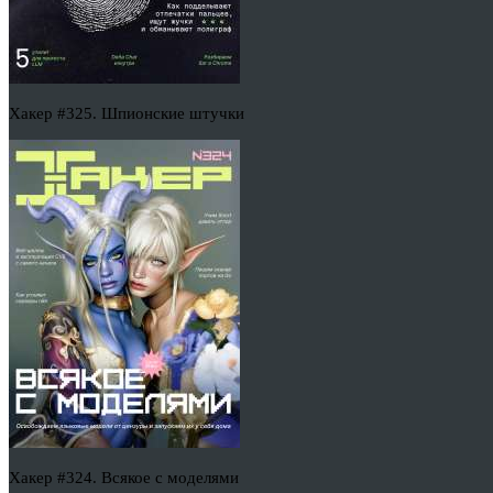
Хакер #325. Шпионские штучки
Хакер #324. Всякое с моделями