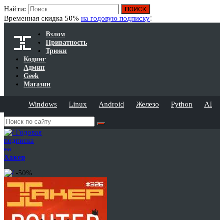
Найти:
Временная скидка 50%
на годовую подписку
!
Взлом
Приватность
Трюки
Кодинг
Админ
Geek
Магазин
Windows
Linux
Android
Железо
Python
AI
Годовая
подписка
на
Хакер
-50%