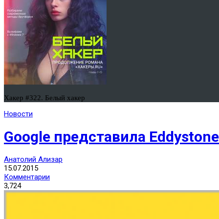
Хакер #322. Белый хакер
Новости
Google представила Eddystone
Анатолий Ализар
15.07.2015
Комментарии
3,724