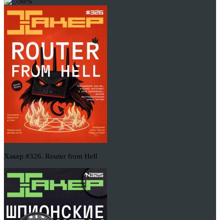
-50%
Хакер #326. Router from Hell