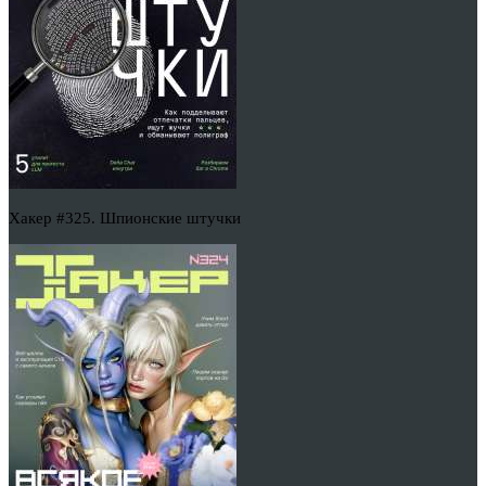
Хакер #325. Шпионские штучки