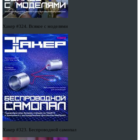
Хакер #324. Всякое с моделями
Хакер #323. Беспроводной самопал