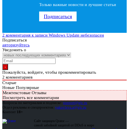
Только важные новости и лучшие статьи
Подписаться
2 комментария
к записи Windows Update небезопасен
Подписаться
авторизуйтесь
Уведомить о
Пожалуйста, войдите, чтобы прокомментировать
2
комментариев
Старые
Новые
Популярные
Межтекстовые Отзывы
Посмотреть все комментарии
Вопросы по материалам и подписке:
support@glc.ru
Отдел рекламы и спецпроектов:
yakovleva.a@glc.ru
Контент
18+
Сайт защищен Qrator —
самой забойной защитой от DDoS в мире