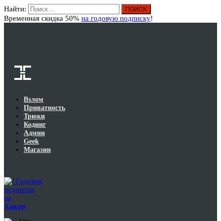
Найти:
Вход
Временная скидка 50%
на годовую подписку
!
Взлом
Приватность
Трюки
Кодинг
Админ
Geek
Магазин
Годовая
подписка
на
Хакер