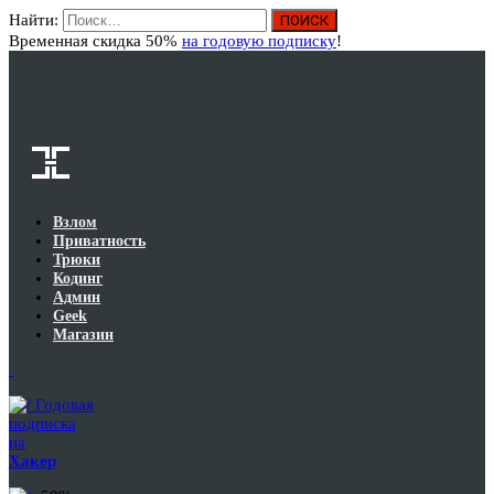
Найти:
Вход
Временная скидка 50%
на годовую подписку
!
Взлом
Приватность
Трюки
Кодинг
Админ
Geek
Магазин
Годовая
подписка
на
Хакер