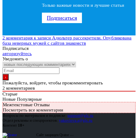
Только важные новости и лучшие статьи
Подписаться
2 комментария
к записи Адюльтер рассекретили. Опубликована
база неверных мужей с сайтов знакомств
Подписаться
авторизуйтесь
Уведомить о
Пожалуйста, войдите, чтобы прокомментировать
2
комментариев
Старые
Новые
Популярные
Межтекстовые Отзывы
Посмотреть все комментарии
Вопросы по материалам и подписке:
support@glc.ru
Отдел рекламы и спецпроектов:
yakovleva.a@glc.ru
Контент
18+
Сайт защищен Qrator —