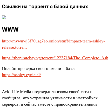
Ссылки на торрент с базой данных
WWW
http://mywuwj5f76usg7eo.onion/stuff/impact-team-ashley-
release.torrent
https://thepiratebay.vg/torrent/12237184/The_Complete
Онлайн-проверка своего имени в базе:
https://ashley.cynic.al/
Avid Life Media подтвердила взлом своей сети и
сообщила, что устранила уязвимости в настройках
серверов, а сейчас вместе с правоохранительными