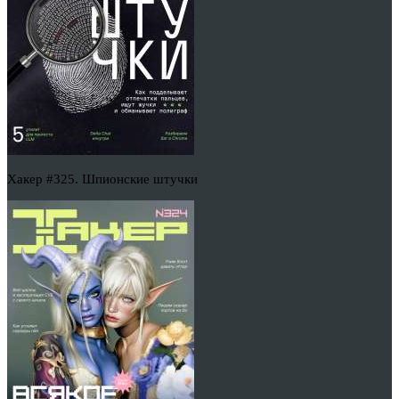
Хакер #325. Шпионские штучки