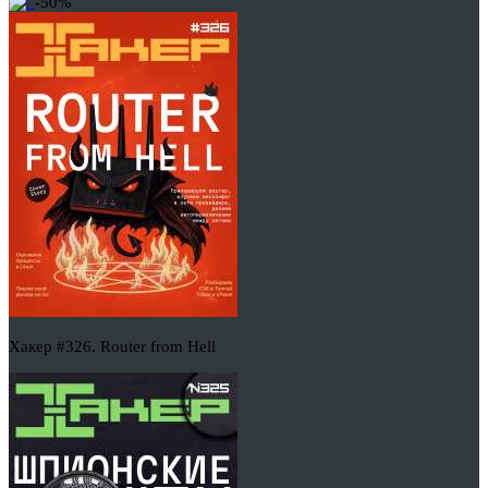
-50%
Хакер #326. Router from Hell