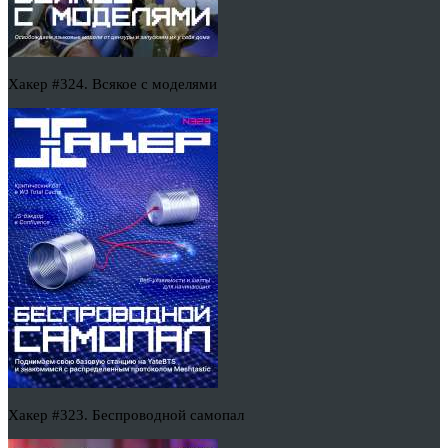
Хакер #324. Всякое с моделями
Хакер #323. Беспроводной самопал