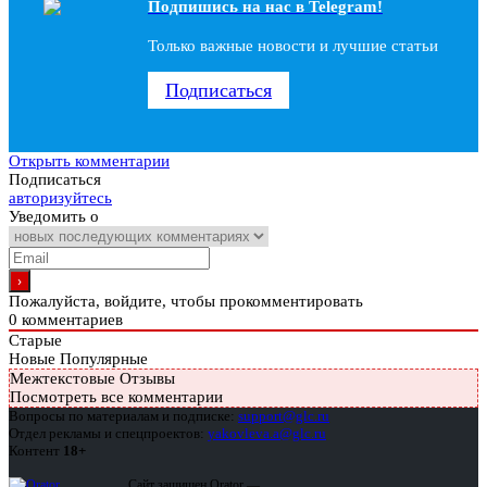
Подпишись на наc в Telegram!
Только важные новости и лучшие статьи
Подписаться
Открыть комментарии
Подписаться
авторизуйтесь
Уведомить о
Пожалуйста, войдите, чтобы прокомментировать
0
комментариев
Старые
Новые
Популярные
Межтекстовые Отзывы
Посмотреть все комментарии
Вопросы по материалам и подписке:
support@glc.ru
Отдел рекламы и спецпроектов:
yakovleva.a@glc.ru
Контент
18+
Сайт защищен Qrator —