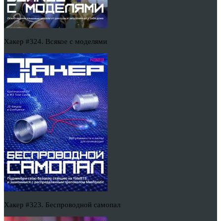
Хакер #324. Всякое с моделями
Хакер #323. Беспроводной самопал