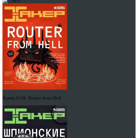
-50%
Хакер #326. Router from Hell