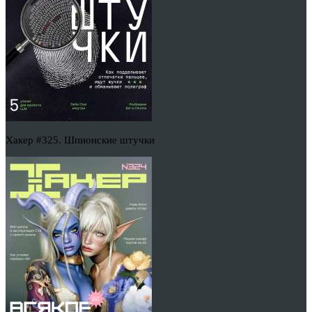
Хакер #325. Шпионские штучки