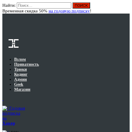
Найти:
Вход
Временная скидка 50%
на годовую подписку
!
Взлом
Приватность
Трюки
Кодинг
Админ
Geek
Магазин
Годовая
подписка
на
Хакер