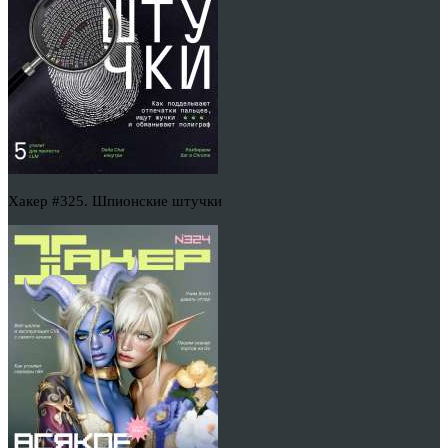
Хакер #325. Шпионские штучки