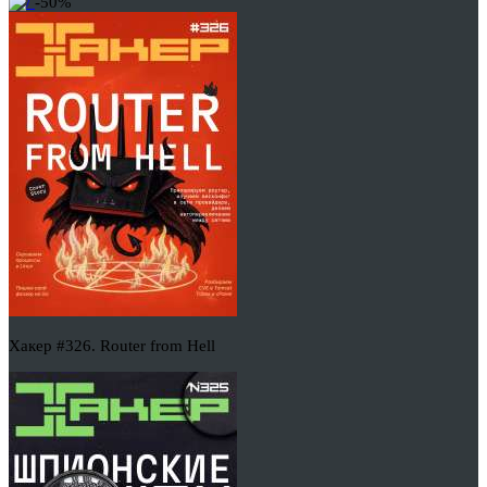
-50%
Хакер #326. Router from Hell