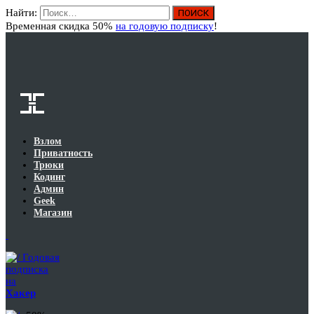
Найти:
Вход
Временная скидка 50%
на годовую подписку
!
Взлом
Приватность
Трюки
Кодинг
Админ
Geek
Магазин
Годовая
подписка
на
Хакер