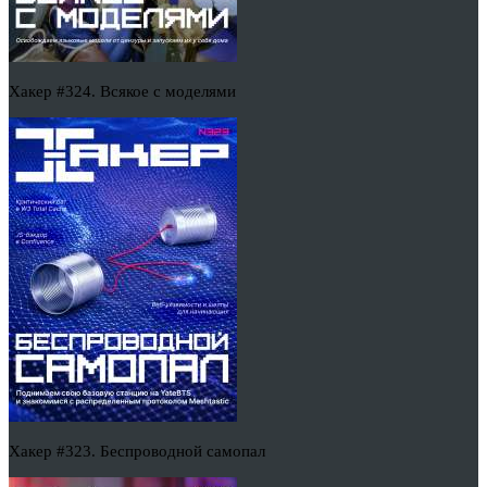
Хакер #324. Всякое с моделями
Хакер #323. Беспроводной самопал