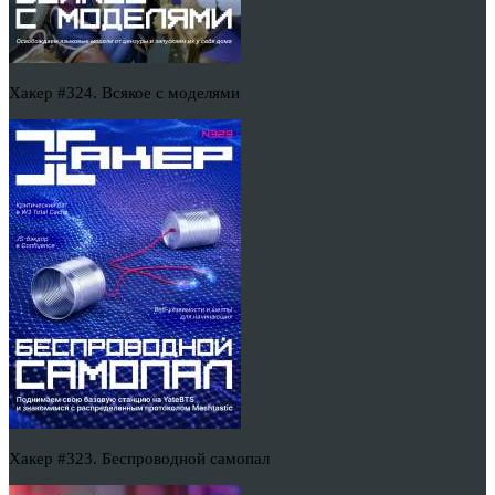
Хакер #324. Всякое с моделями
Хакер #323. Беспроводной самопал