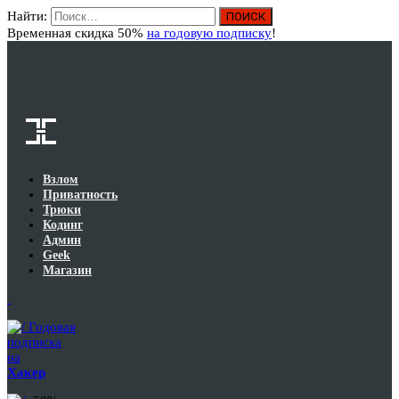
Найти:
Вход
Временная скидка 50%
на годовую подписку
!
Взлом
Приватность
Трюки
Кодинг
Админ
Geek
Магазин
Годовая
подписка
на
Хакер