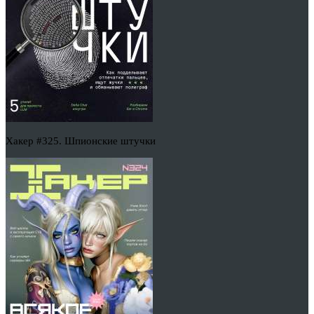
Хакер #325. Шпионские штучки