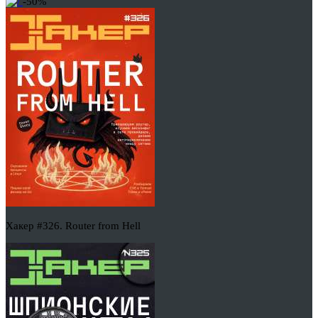
-50%
Хакер #326. Router from Hell