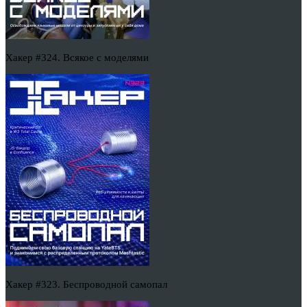
Хакер #324. Всякое с моделями
Хакер #323. Беспроводной самопал