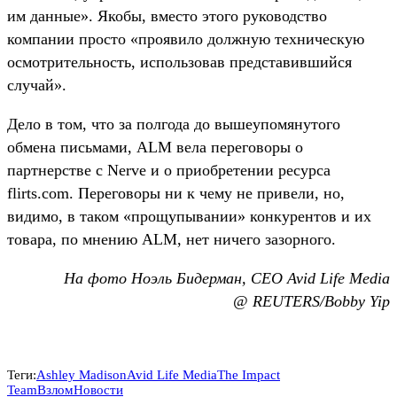
им данные». Якобы, вместо этого руководство
компании просто «проявило должную техническую
осмотрительность, использовав представившийся
случай».
Дело в том, что за полгода до вышеупомянутого
обмена письмами, ALM вела переговоры о
партнерстве с Nerve и о приобретении ресурса
flirts.com. Переговоры ни к чему не привели, но,
видимо, в таком «прощупывании» конкурентов и их
товара, по мнению ALM, нет ничего зазорного.
На фото Ноэль Бидерман, CEO Avid Life Media
@
REUTERS/Bobby Yip
Теги:
Ashley Madison
Avid Life Media
The Impact
Team
Взлом
Новости