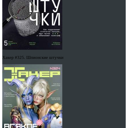
Хакер #325. Шпионские штучки