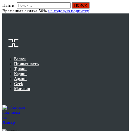
Найти:
Вход
Временная скидка 50%
на годовую подписку
!
Взлом
Приватность
Трюки
Кодинг
Админ
Geek
Магазин
Годовая
подписка
на
Хакер