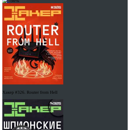
-50%
Хакер #326. Router from Hell