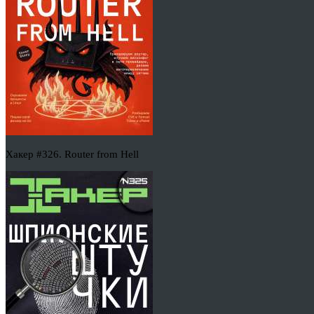
Хакер #326. Router from Hell