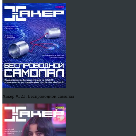
Хакер #323. Беспроводной самопал