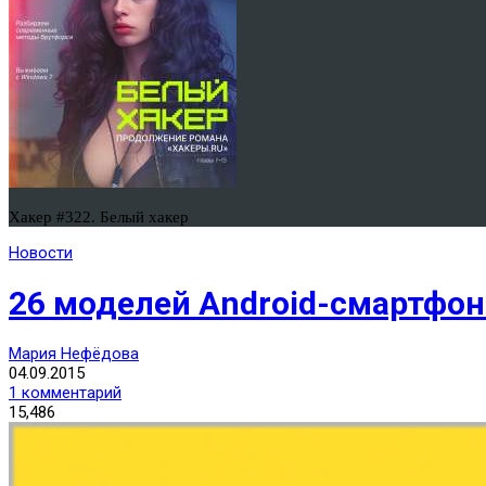
Хакер #322. Белый хакер
Новости
26 моделей Android-смартфо
Мария Нефёдова
04.09.2015
1 комментарий
15,486