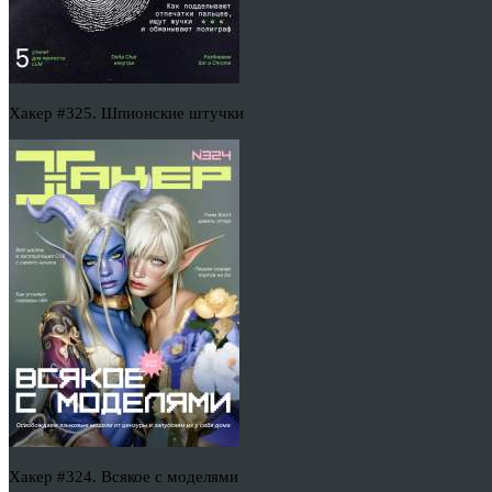
Хакер #325. Шпионские штучки
Хакер #324. Всякое с моделями