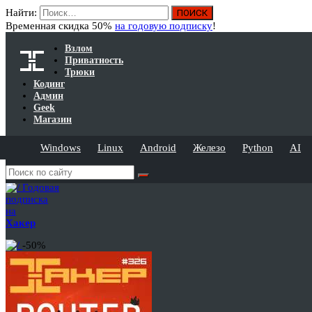
Найти:
Временная скидка 50%
на годовую подписку
!
Взлом
Приватность
Трюки
Кодинг
Админ
Geek
Магазин
Windows
Linux
Android
Железо
Python
AI
Годовая
подписка
на
Хакер
-50%