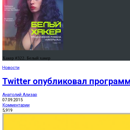
Хакер #322. Белый хакер
Новости
Twitter опубликовал программ
Анатолий Ализар
07.09.2015
Комментарии
5,919