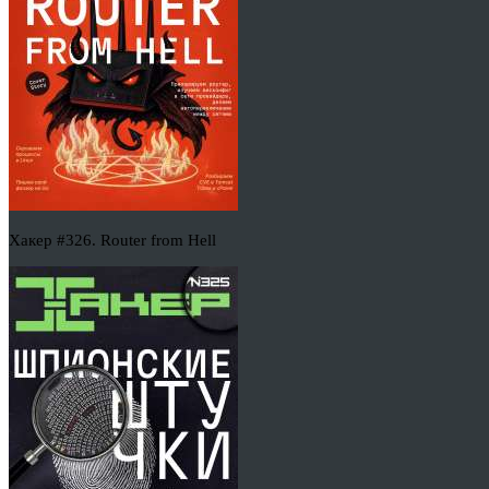
Хакер #326. Router from Hell