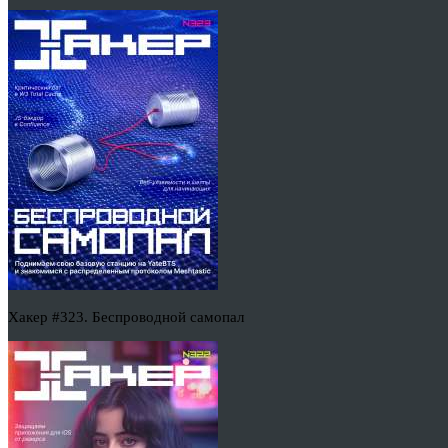
Хакер #323. Беспроводной самопал