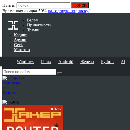
Найти:
Временная скидка 50%
на годовую подписку
!
Взлом
Приватность
Трюки
Кодинг
Админ
Geek
Магазин
Windows
Linux
Android
Железо
Python
AI
Годовая
подписка
на
Хакер
-50%