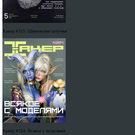
Хакер #325. Шпионские штучки
Хакер #324. Всякое с моделями