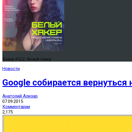
Хакер #322. Белый хакер
Новости
Google собирается вернуться 
Анатолий Ализар
07.09.2015
Комментарии
2,175