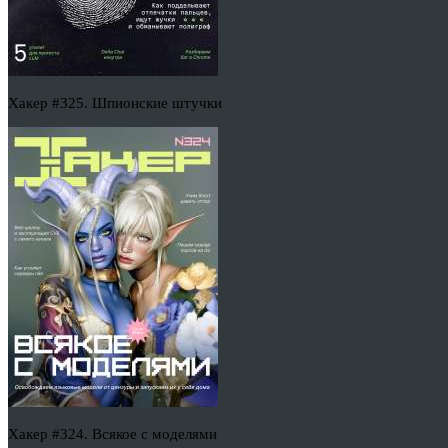
Хакер #325. Шпионские штучки
Хакер #324. Всякое с моделями