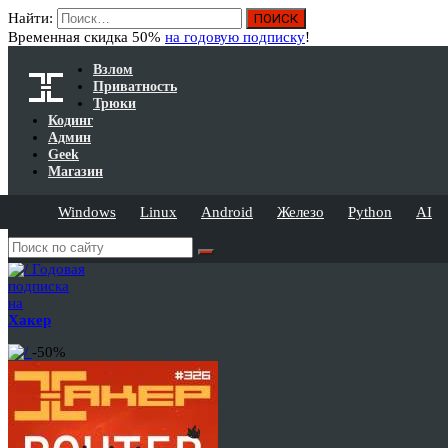
Найти:
Временная скидка 50%
на годовую подписку
!
Взлом
Приватность
Трюки
Кодинг
Админ
Geek
Магазин
Windows
Linux
Android
Железо
Python
AI
Годовая
подписка
на
Хакер
-50%