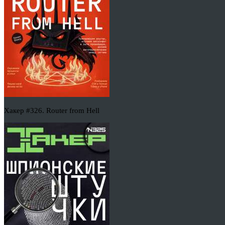
Хакер #326. Router from Hell