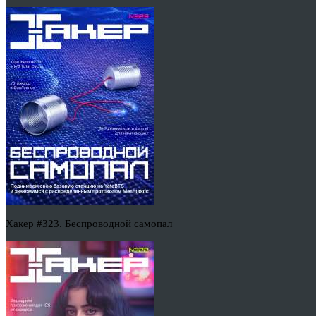
Хакер #323. Беспроводной самопал