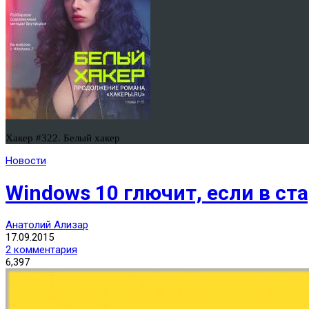
Хакер #322. Белый хакер
Новости
Windows 10 глючит, если в с
Анатолий Ализар
17.09.2015
2 комментария
6,397