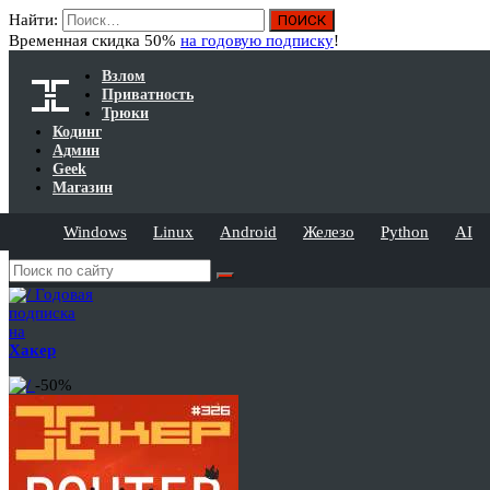
Найти:
Временная скидка 50%
на годовую подписку
!
Взлом
Приватность
Трюки
Кодинг
Админ
Geek
Магазин
Windows
Linux
Android
Железо
Python
AI
Годовая
подписка
на
Хакер
-50%