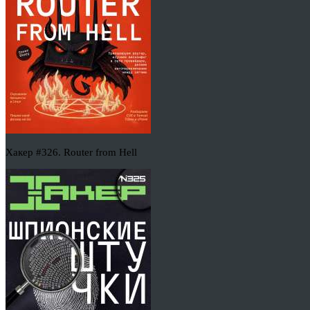
Хакер #326. Router from Hell