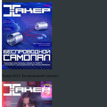
Хакер #323. Беспроводной самопал