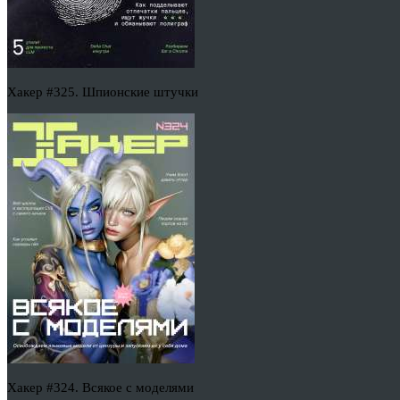
Хакер #325. Шпионские штучки
Хакер #324. Всякое с моделями